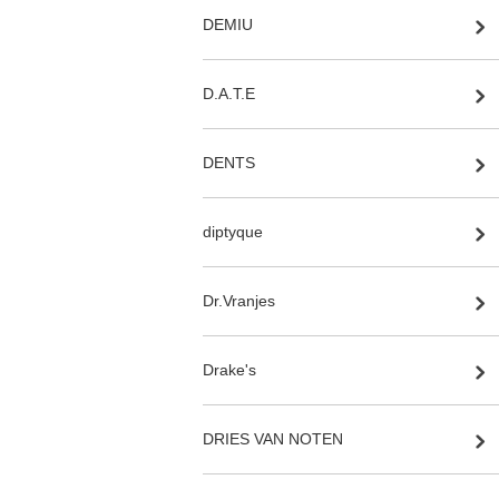
DEMIU
D.A.T.E
DENTS
diptyque
Dr.Vranjes
Drake's
DRIES VAN NOTEN