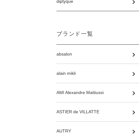
diptyque
ブランド一覧
absalon
alain mikli
AMI Alexandre Mattiussi
ASTIER de VILLATTE
AUTRY