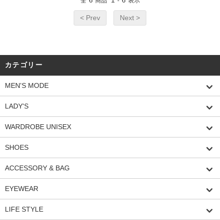
6
1
6
全
商品
-
表示
< Prev
Next >
カテゴリー
MEN'S MODE
LADY'S
WARDROBE UNISEX
SHOES
ACCESSORY & BAG
EYEWEAR
LIFE STYLE