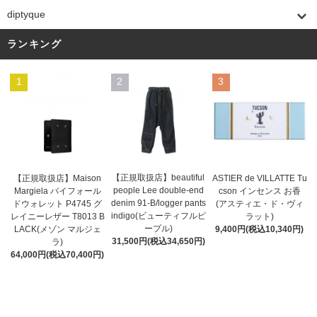
diptyque
ランキング
1
2
3
【正規取扱店】beautiful
ASTIER de VILLATTE Tu
【正規取扱店】Maison
people Lee double-end
cson インセンス お香
Margiela バイフォール
denim 91-B/logger pants
(アスティエ・ド・ヴィ
ドウォレット P4745 グ
indigo(ビューティフルピ
ラット)
レイニーレザー T8013 B
ープル)
9,400円(税込10,340円)
LACK(メゾン マルジェ
31,500円(税込34,650円)
ラ)
64,000円(税込70,400円)