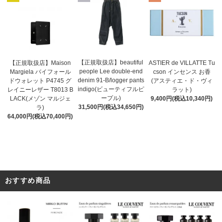
【正規取扱店】beautiful
ASTIER de VILLATTE Tu
【正規取扱店】Maison
people Lee double-end
cson インセンス お香
Margiela バイフォール
denim 91-B/logger pants
(アスティエ・ド・ヴィ
ドウォレット P4745 グ
indigo(ビューティフルピ
ラット)
レイニーレザー T8013 B
ープル)
9,400円(税込10,340円)
LACK(メゾン マルジェ
31,500円(税込34,650円)
ラ)
64,000円(税込70,400円)
おすすめ商品