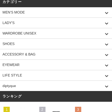
カテゴリー
MEN'S MODE
LADY'S
WARDROBE UNISEX
SHOES
ACCESSORY & BAG
EYEWEAR
LIFE STYLE
diptyque
ランキング
1
2
3