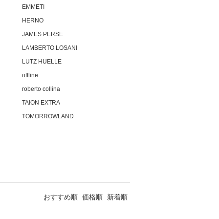
EMMETI
HERNO
JAMES PERSE
LAMBERTO LOSANI
LUTZ HUELLE
offline.
roberto collina
TAION EXTRA
TOMORROWLAND
おすすめ順
価格順
新着順