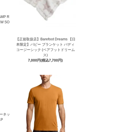
MP R
EW SO
【正規取扱店】Barefoot Dreams 【日
本限定】パピー ブランケット バディ
コージーシック (ベアフットドリーム
ス)
7,000円(税込7,700円)
ルーネッ
LP