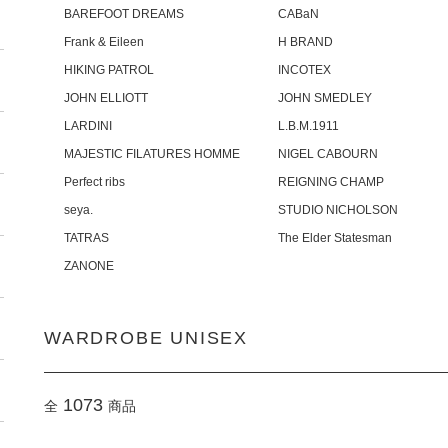
BAREFOOT DREAMS
CABaN
Frank & Eileen
H BRAND
HIKING PATROL
INCOTEX
JOHN ELLIOTT
JOHN SMEDLEY
LARDINI
L.B.M.1911
MAJESTIC FILATURES HOMME
NIGEL CABOURN
Perfect ribs
REIGNING CHAMP
seya.
STUDIO NICHOLSON
TATRAS
The Elder Statesman
ZANONE
WARDROBE UNISEX
1073
全
商品