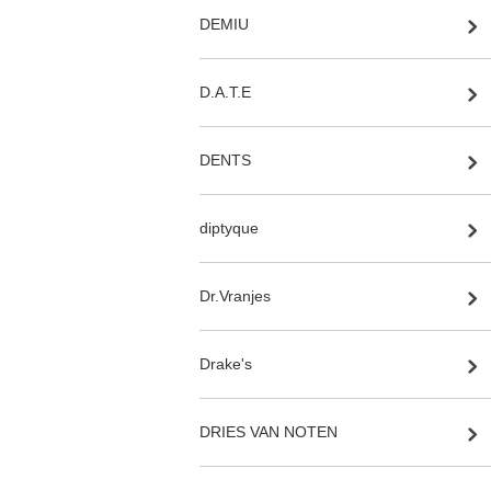
DEMIU
D.A.T.E
DENTS
diptyque
Dr.Vranjes
Drake's
DRIES VAN NOTEN