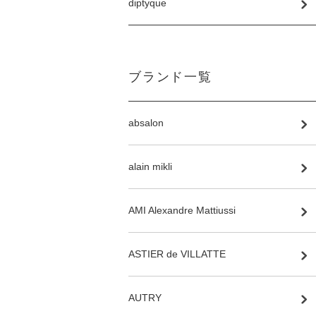
diptyque
ブランド一覧
absalon
alain mikli
AMI Alexandre Mattiussi
ASTIER de VILLATTE
AUTRY