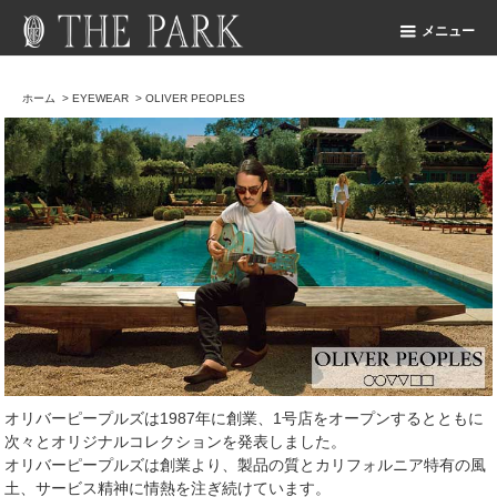
メニュー
ホーム
>
EYEWEAR
>
OLIVER PEOPLES
オリバーピープルズは1987年に創業、1号店をオープンするとともに
次々とオリジナルコレクションを発表しました。
オリバーピープルズは創業より、製品の質とカリフォルニア特有の風
土、サービス精神に情熱を注ぎ続けています。