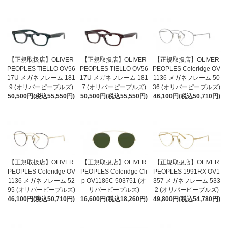
【正規取扱店】OLIVER
【正規取扱店】OLIVER
【正規取扱店】OLIVER
PEOPLES TIELLO OV56
PEOPLES TIELLO OV56
PEOPLES Coleridge OV
17U メガネフレーム 181
17U メガネフレーム 181
1136 メガネフレーム 50
9 (オリバーピープルズ)
7 (オリバーピープルズ)
36 (オリバーピープルズ)
50,500円(税込55,550円)
50,500円(税込55,550円)
46,100円(税込50,710円)
【正規取扱店】OLIVER
【正規取扱店】OLIVER
【正規取扱店】OLIVER
PEOPLES Coleridge OV
PEOPLES Coleridge Cli
PEOPLES 1991RX OV1
1136 メガネフレーム 52
p OV1186C 503751 (オ
357 メガネフレーム 533
95 (オリバーピープルズ)
リバーピープルズ)
2 (オリバーピープルズ)
46,100円(税込50,710円)
16,600円(税込18,260円)
49,800円(税込54,780円)