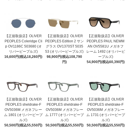
【正規取扱店】OLIVER
【正規取扱店】OLIVER
【正規取扱店】OLIVER
PEOPLES Coleridge Cli
PEOPLES Edition 2 サン
PEOPLES PAUL NEWM
p OV1186C 503680 (オ
グラス OV1370ST 5035
AN OV5581U メガネフ
リバーピープルズ)
53 (オリバーピープルズ)
レーム 1492 (オリバーピ
16,600円(税込18,260円)
98,900円(税込108,790
ープルズ)
円)
54,900円(税込60,390円)
【正規取扱店】OLIVER
【正規取扱店】OLIVER
【正規取扱店】OLIVER
PEOPLES sheldrake-F
PEOPLES sheldrake-F
PEOPLES sheldrake-F
OV5036M メガネフレー
OV5036M メガネフレー
OV5036M メガネフレー
ム 1801 (オリバーピープ
ム 1777 (オリバーピープ
ム 1731 (オリバーピープ
ルズ)
ルズ)
ルズ)
50,500円(税込55,550円)
50,500円(税込55,550円)
50,500円(税込55,550円)