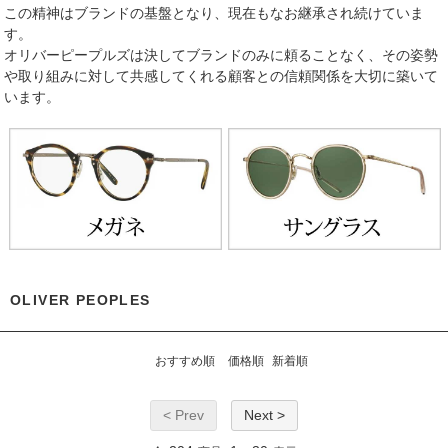
この精神はブランドの基盤となり、現在もなお継承され続けていま
す。
オリバーピープルズは決してブランドのみに頼ることなく、その姿勢
や取り組みに対して共感してくれる顧客との信頼関係を大切に築いて
います。
OLIVER PEOPLES
おすすめ順
価格順
新着順
< Prev
Next >