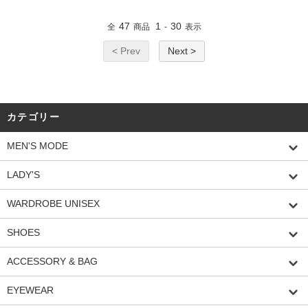
47
1
30
全
商品
-
表示
< Prev
Next >
カテゴリー
MEN'S MODE
LADY'S
WARDROBE UNISEX
SHOES
ACCESSORY & BAG
EYEWEAR