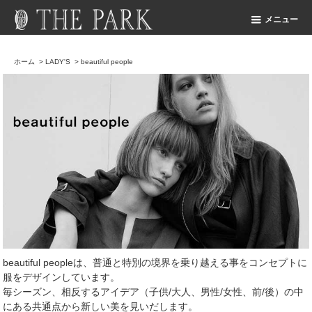
メニュー
ホーム
>
LADY'S
>
beautiful people
beautiful peopleは、普通と特別の境界を乗り越える事をコンセプトに
服をデザインしています。
毎シーズン、相反するアイデア（子供/大人、男性/女性、前/後）の中
にある共通点から新しい美を見いだします。