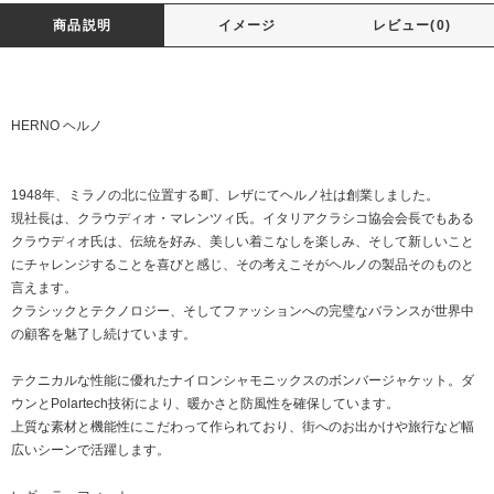
商品説明
イメージ
レビュー(0)
HERNO ヘルノ
1948年、ミラノの北に位置する町、レザにてヘルノ社は創業しました。
現社長は、クラウディオ・マレンツィ氏。イタリアクラシコ協会会長でもある
クラウディオ氏は、伝統を好み、美しい着こなしを楽しみ、そして新しいこと
にチャレンジすることを喜びと感じ、その考えこそがヘルノの製品そのものと
言えます。
クラシックとテクノロジー、そしてファッションへの完璧なバランスが世界中
の顧客を魅了し続けています。
テクニカルな性能に優れたナイロンシャモニックスのボンバージャケット。ダ
ウンとPolartech技術により、暖かさと防風性を確保しています。
上質な素材と機能性にこだわって作られており、街へのお出かけや旅行など幅
広いシーンで活躍します。