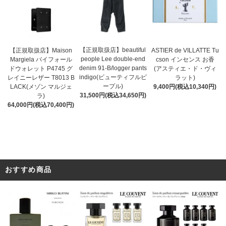
【正規取扱店】beautiful
ASTIER de VILLATTE Tu
【正規取扱店】Maison
people Lee double-end
cson インセンス お香
Margiela バイフォール
denim 91-B/logger pants
(アスティエ・ド・ヴィ
ドウォレット P4745 グ
indigo(ビューティフルピ
ラット)
レイニーレザー T8013 B
ープル)
9,400円(税込10,340円)
LACK(メゾン マルジェ
31,500円(税込34,650円)
ラ)
64,000円(税込70,400円)
おすすめ商品