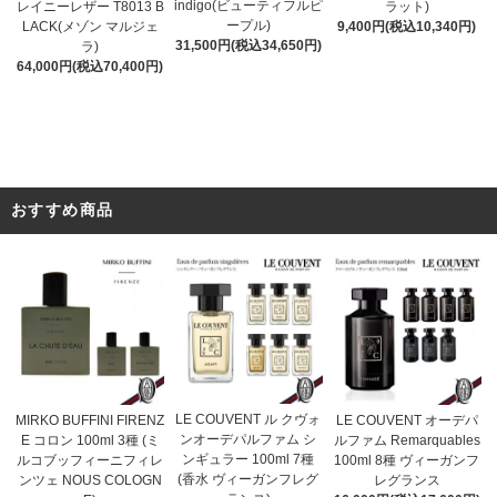
indigo(ビューティフルピ
ラット)
レイニーレザー T8013 B
ープル)
9,400円(税込10,340円)
LACK(メゾン マルジェ
31,500円(税込34,650円)
ラ)
64,000円(税込70,400円)
おすすめ商品
LE COUVENT ル クヴォ
MIRKO BUFFINI FIRENZ
LE COUVENT オーデパ
ンオーデパルファム シ
E コロン 100ml 3種 (ミ
ルファム Remarquables
ンギュラー 100ml 7種
ルコブッフィーニフィレ
100ml 8種 ヴィーガンフ
(香水 ヴィーガンフレグ
ンツェ NOUS COLOGN
レグランス