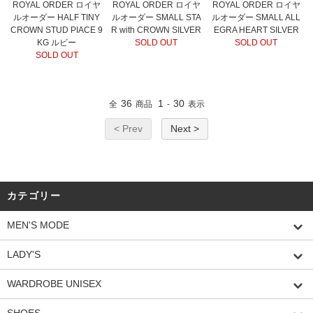
ROYAL ORDER ロイヤ
ROYAL ORDER ロイヤ
ROYAL ORDER ロイヤ
ルオーダー HALF TINY
ルオーダー SMALL STA
ルオーダー SMALL ALL
CROWN STUD PIACE 9
R with CROWN SILVER
EGRA HEART SILVER
KG ルビー
SOLD OUT
SOLD OUT
SOLD OUT
36
1
30
全
商品
-
表示
< Prev
Next >
カテゴリー
MEN'S MODE
LADY'S
WARDROBE UNISEX