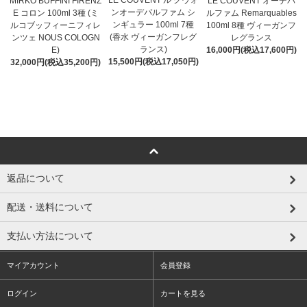
LE COUVENT ル クヴォ
MIRKO BUFFINI FIRENZ
LE COUVENT オーデパ
ンオーデパルファム シ
E コロン 100ml 3種 (ミ
ルファム Remarquables
ンギュラー 100ml 7種
ルコブッフィーニフィレ
100ml 8種 ヴィーガンフ
(香水 ヴィーガンフレグ
ンツェ NOUS COLOGN
レグランス
ランス)
E)
16,000円(税込17,600円)
15,500円(税込17,050円)
32,000円(税込35,200円)
返品について
配送・送料について
支払い方法について
マイアカウント
会員登録
ログイン
カートを見る