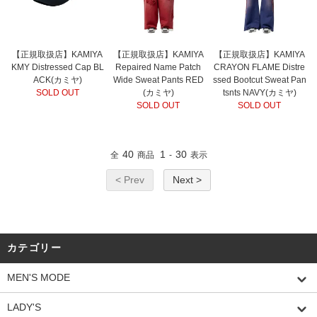
【正規取扱店】KAMIYA
【正規取扱店】KAMIYA
【正規取扱店】KAMIYA
KMY Distressed Cap BL
Repaired Name Patch
CRAYON FLAME Distre
ACK(カミヤ)
Wide Sweat Pants RED
ssed Bootcut Sweat Pan
SOLD OUT
(カミヤ)
tsnts NAVY(カミヤ)
SOLD OUT
SOLD OUT
40
1
30
全
商品
-
表示
< Prev
Next >
カテゴリー
MEN'S MODE
LADY'S