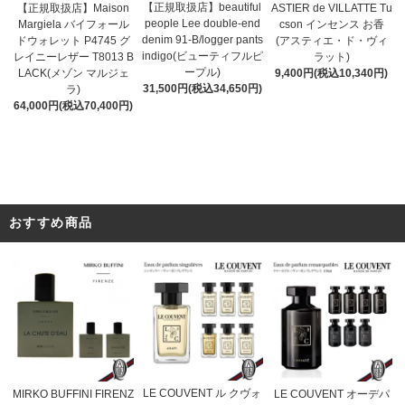
【正規取扱店】beautiful
ASTIER de VILLATTE Tu
【正規取扱店】Maison
people Lee double-end
cson インセンス お香
Margiela バイフォール
denim 91-B/logger pants
(アスティエ・ド・ヴィ
ドウォレット P4745 グ
indigo(ビューティフルピ
ラット)
レイニーレザー T8013 B
ープル)
9,400円(税込10,340円)
LACK(メゾン マルジェ
31,500円(税込34,650円)
ラ)
64,000円(税込70,400円)
おすすめ商品
LE COUVENT ル クヴォ
MIRKO BUFFINI FIRENZ
LE COUVENT オーデパ