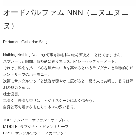
オードパルファム NNN（エヌエヌエ
ヌ）
Perfumer : Catherine Selig
Nothing Nothing Nothing 何事も誰も私の心を変えることはできません。
スプレーした瞬間、情熱的に香り立つスパイシーウッディーノート。
それは、雑念を払って心を鎮め集中力を高めるというラブダナムと刺激的なピ
メントリーフのハーモニー。
次第にサンダルウッドと沈香が穏やかに広がると、纏う人と共鳴し、香りは深
淵の魅力を放つ。
壮士凌雲。
気高く、崇高な香りは、ビジネスシーンによく似合う。
自身と落ち着きをもたらす木々の深い香り。
TOP : アンバー・サフラン・サイプレス
MIDDLE : ラブダナム・ピメントリーフ
LAST : サンダルウッド・アガーウッド