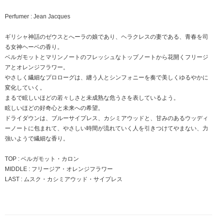
Perfumer : Jean Jacques
ギリシャ神話のゼウスとへーラの娘であり、ヘラクレスの妻である、青春を司
る女神ヘーベの香り。
ベルガモットとマリンノートのフレッシュなトップノートから花開くフリージ
アとオレンジフラワー。
やさしく繊細なプロローグは、纏う人とシンフォニーを奏で美しくゆるやかに
変化していく。
まるで眩しいほどの若々しさと未成熟な危うさを表しているよう。
眩しいほどの好奇心と未来への希望。
ドライダウンは、ブルーサイプレス、カシミアウッドと、甘みのあるウッディ
ーノートに包まれて、やさしい時間が流れていく人を引きつけてやまない、力
強いようで繊細な香り。
TOP : ベルガモット・カロン
MIDDLE : フリージア・オレンジフラワー
LAST : ムスク・カシミアウッド・サイプレス