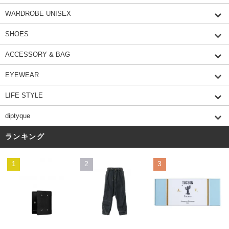
WARDROBE UNISEX
SHOES
ACCESSORY & BAG
EYEWEAR
LIFE STYLE
diptyque
ランキング
1
2
3