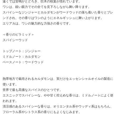
遠くでは雷鳴がとどろき、巨木の枝葉が揺れています。
ワシは、鋭い眼力でその全てを見下ろしながら舞い降ります。
スパイシーなジンジャーとカルダモンがウードウッドの落ち着いた香りとブレ
ンドされ、その香りはワシのようにエネルギッシュに舞い上がります。
エリアカは、ワシの魅力的な力強さの香りです。
＜香りのピラミッド＞
スパイシーウッド
トップノート：ジンジャー
ミドルノート：カルダモン
ベースノート：ウードウッド
熱帯地方で栽培されるカルダモンは、実だけをエッセンシャルオイルの製造に
使います。
世界で最も高価なスパイスのひとつです。
エスニックでスパイシーな、やや甘く控えめな香りは、ミドルノートによく使
われます。
清涼感のあるスパイシーな香りは、オリエンタル系やウッディ系はもちろん、
フローラル系やシトラス系の香りにもよくなじみます。