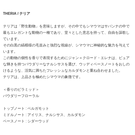
THERIA / テリア
テリアは「野生動物」を意味しますが、その中でもシマウマはサバンナの中で
最もエレガントな動物の一種であり、堂々とした意志を持って、自由を謳歌し
ています。
その白黒の縞模様の毛並みと強烈な視線が、シマウマに神秘的な魅力を与えて
います。
この動物の個性を香りで表現するためにジャン＝クロード・エレナは、ピュア
な輝きを持つパウダリーなナルシサスを選び、ウッディベースノートをおしの
けるような、活気に満ちたフレッシュなカルダモンと重ね合わせました。
テリアは、上品さを極めたシマウマの象徴です。
＜香りのピラミッド＞
パウダリーフローラル
トップノート : ベルガモット
ミドルノート : アイリス、ナルシサス、カルダモン
ベースノート : シダーウッド