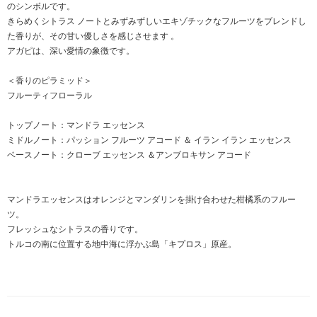
のシンボルです。
きらめくシトラス ノートとみずみずしいエキゾチックなフルーツをブレンドし
た香りが、その甘い優しさを感じさせます 。
アガピは、深い愛情の象徴です。
＜香りのピラミッド＞
フルーティフローラル
トップノート：マンドラ エッセンス
ミドルノート：パッション フルーツ アコード ＆ イラン イラン エッセンス
ベースノート：クローブ エッセンス ＆アンブロキサン アコード
マンドラエッセンスはオレンジとマンダリンを掛け合わせた柑橘系のフルー
ツ。
フレッシュなシトラスの香りです。
トルコの南に位置する地中海に浮かぶ島「キプロス」原産。