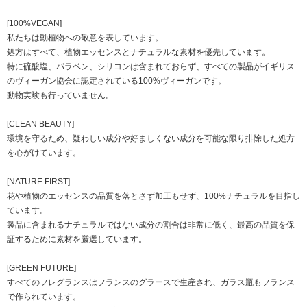
[100%VEGAN]
私たちは動植物への敬意を表しています。
処方はすべて、植物エッセンスとナチュラルな素材を優先しています。
特に硫酸塩、パラベン、シリコンは含まれておらず、すべての製品がイギリス
のヴィーガン協会に認定されている100%ヴィーガンです。
動物実験も行っていません。
[CLEAN BEAUTY]
環境を守るため、疑わしい成分や好ましくない成分を可能な限り排除した処方
を心がけています。
[NATURE FIRST]
花や植物のエッセンスの品質を落とさず加工もせず、100%ナチュラルを目指し
ています。
製品に含まれるナチュラルではない成分の割合は非常に低く、最高の品質を保
証するために素材を厳選しています。
[GREEN FUTURE]
すべてのフレグランスはフランスのグラースで生産され、ガラス瓶もフランス
で作られています。