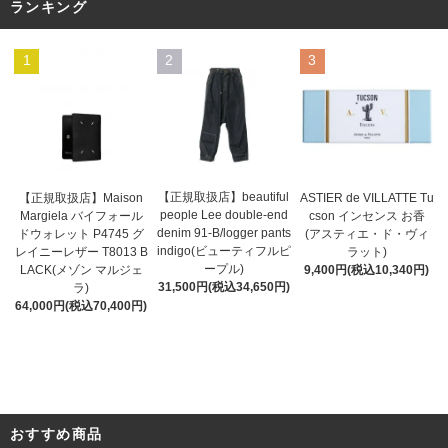
ランキング
1
2
3
【正規取扱店】beautiful
ASTIER de VILLATTE Tu
【正規取扱店】Maison
people Lee double-end
cson インセンス お香
Margiela バイフォール
denim 91-B/logger pants
(アスティエ・ド・ヴィ
ドウォレット P4745 グ
indigo(ビューティフルピ
ラット)
レイニーレザー T8013 B
ープル)
9,400円(税込10,340円)
LACK(メゾン マルジェ
31,500円(税込34,650円)
ラ)
64,000円(税込70,400円)
おすすめ商品