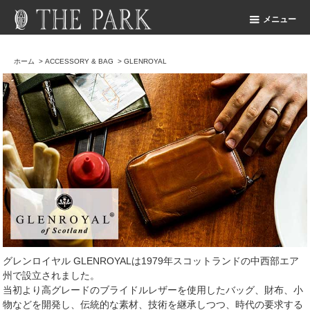
メニュー
ホーム
>
ACCESSORY & BAG
>
GLENROYAL
グレンロイヤル GLENROYALは1979年スコットランドの中西部エア
州で設立されました。
当初より高グレードのブライドルレザーを使用したバッグ、財布、小
物などを開発し、伝統的な素材、技術を継承しつつ、時代の要求する