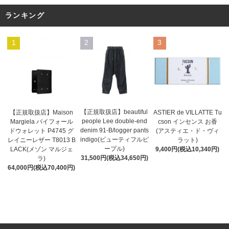
ランキング
1
2
3
【正規取扱店】beautiful
ASTIER de VILLATTE Tu
【正規取扱店】Maison
people Lee double-end
cson インセンス お香
Margiela バイフォール
denim 91-B/logger pants
(アスティエ・ド・ヴィ
ドウォレット P4745 グ
indigo(ビューティフルピ
ラット)
レイニーレザー T8013 B
ープル)
9,400円(税込10,340円)
LACK(メゾン マルジェ
31,500円(税込34,650円)
ラ)
64,000円(税込70,400円)