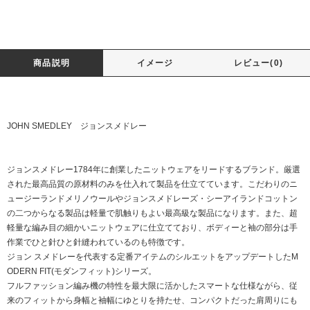
商品説明
イメージ
レビュー(0)
JOHN SMEDLEY ジョンスメドレー
ジョンスメドレー1784年に創業したニットウェアをリードするブランド。厳選
された最高品質の原材料のみを仕入れて製品を仕立てています。こだわりのニ
ュージーランドメリノウールやジョンスメドレーズ・シーアイランドコットン
の二つからなる製品は軽量で肌触りもよい最高級な製品になります。また、超
軽量な編み目の細かいニットウェアに仕立てており、ボディーと袖の部分は手
作業でひと針ひと針縫われているのも特徴です。
ジョン スメドレーを代表する定番アイテムのシルエットをアップデートしたM
ODERN FIT(モダンフィット)シリーズ。
フルファッション編み機の特性を最大限に活かしたスマートな仕様ながら、従
来のフィットから身幅と袖幅にゆとりを持たせ、コンパクトだった肩周りにも