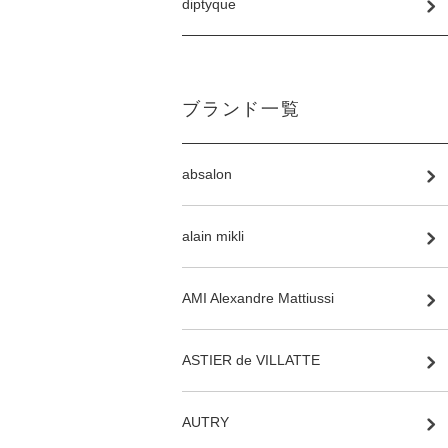
diptyque
ブランド一覧
absalon
alain mikli
AMI Alexandre Mattiussi
ASTIER de VILLATTE
AUTRY