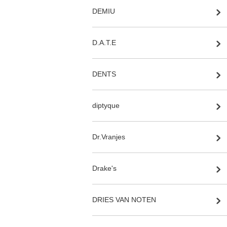
DEMIU
D.A.T.E
DENTS
diptyque
Dr.Vranjes
Drake's
DRIES VAN NOTEN