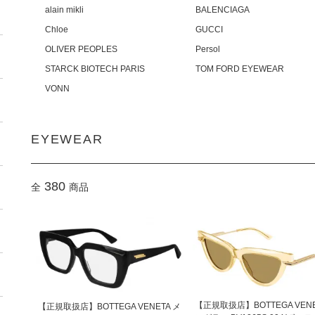
alain mikli
BALENCIAGA
Chloe
GUCCI
OLIVER PEOPLES
Persol
STARCK BIOTECH PARIS
TOM FORD EYEWEAR
VONN
EYEWEAR
380
全
商品
【正規取扱店】BOTTEGA VENE
【正規取扱店】BOTTEGA VENETA メ