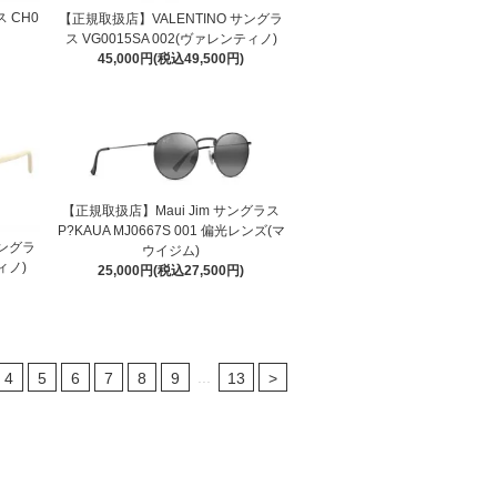
 CH0
【正規取扱店】VALENTINO サングラ
ス VG0015SA 002(ヴァレンティノ)
45,000円(税込49,500円)
【正規取扱店】Maui Jim サングラス
P?KAUA MJ0667S 001 偏光レンズ(マ
サングラ
ウイジム)
ティノ)
25,000円(税込27,500円)
...
4
5
6
7
8
9
13
>