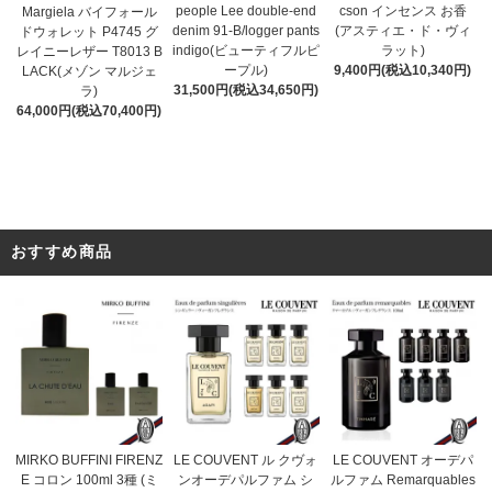
people Lee double-end
cson インセンス お香
Margiela バイフォール
denim 91-B/logger pants
(アスティエ・ド・ヴィ
ドウォレット P4745 グ
indigo(ビューティフルピ
ラット)
レイニーレザー T8013 B
ープル)
9,400円(税込10,340円)
LACK(メゾン マルジェ
31,500円(税込34,650円)
ラ)
64,000円(税込70,400円)
おすすめ商品
LE COUVENT ル クヴォ
MIRKO BUFFINI FIRENZ
LE COUVENT オーデパ
ンオーデパルファム シ
E コロン 100ml 3種 (ミ
ルファム Remarquables