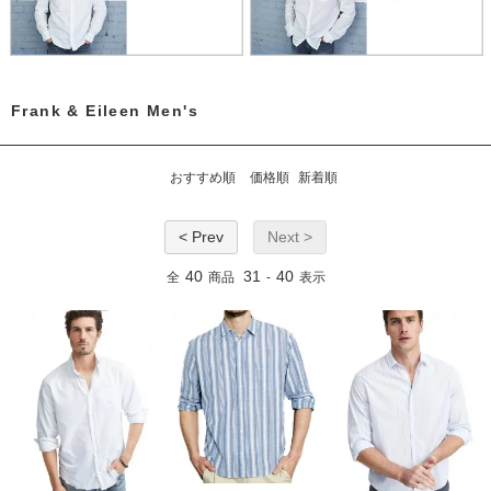
Frank & Eileen Men's
おすすめ順
価格順
新着順
< Prev
Next >
40
31
40
全
商品
-
表示