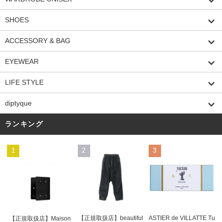
SHOES
ACCESSORY & BAG
EYEWEAR
LIFE STYLE
diptyque
ランキング
1
2
3
【正規取扱店】beautiful
ASTIER de VILLATTE Tu
【正規取扱店】Maison