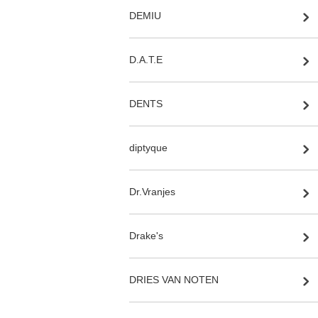
DEMIU
D.A.T.E
DENTS
diptyque
Dr.Vranjes
Drake's
DRIES VAN NOTEN