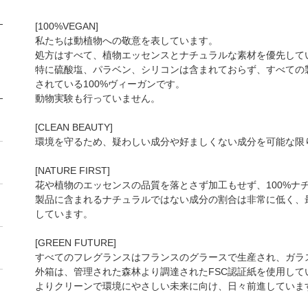
[100%VEGAN]
私たちは動植物への敬意を表しています。
処方はすべて、植物エッセンスとナチュラルな素材を優先して
特に硫酸塩、パラベン、シリコンは含まれておらず、すべての
されている100%ヴィーガンです。
動物実験も行っていません。
[CLEAN BEAUTY]
環境を守るため、疑わしい成分や好ましくない成分を可能な限
[NATURE FIRST]
花や植物のエッセンスの品質を落とさず加工もせず、100%ナ
製品に含まれるナチュラルではない成分の割合は非常に低く、
しています。
[GREEN FUTURE]
すべてのフレグランスはフランスのグラースで生産され、ガラ
外箱は、管理された森林より調達されたFSC認証紙を使用して
よりクリーンで環境にやさしい未来に向け、日々前進していま