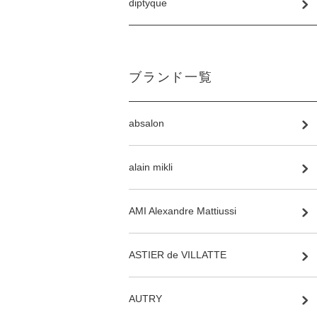
diptyque
ブランド一覧
absalon
alain mikli
AMI Alexandre Mattiussi
ASTIER de VILLATTE
AUTRY