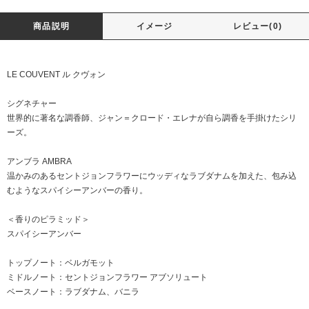
商品説明
イメージ
レビュー(0)
LE COUVENT ル クヴォン
シグネチャー
世界的に著名な調香師、ジャン＝クロード・エレナが自ら調香を手掛けたシリ
ーズ。
アンブラ AMBRA
温かみのあるセントジョンフラワーにウッディなラブダナムを加えた、包み込
むようなスパイシーアンバーの香り。
＜香りのピラミッド＞
スパイシーアンバー
トップノート：ベルガモット
ミドルノート：セントジョンフラワー アブソリュート
ベースノート：ラブダナム、バニラ