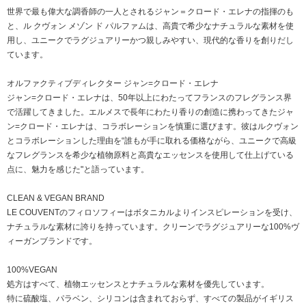
世界で最も偉大な調香師の一人とされるジャン＝クロード・エレナの指揮のも
と、ル クヴォン メゾン ド パルファムは、高貴で希少なナチュラルな素材を使
用し、ユニークでラグジュアリーかつ親しみやすい、現代的な香りを創りだし
ています。
オルファクティブディレクター ジャン=クロード・エレナ
ジャン=クロード・エレナは、50年以上にわたってフランスのフレグランス界
で活躍してきました。エルメスで長年にわたり香りの創造に携わってきたジャ
ン=クロード・エレナは、コラボレーションを慎重に選びます。彼はルクヴォン
とコラボレーションした理由を“誰もが手に取れる価格ながら、ユニークで高級
なフレグランスを希少な植物原料と高貴なエッセンスを使用して仕上げている
点に、魅力を感じた"と語っています。
CLEAN & VEGAN BRAND
LE COUVENTのフィロソフィーはボタニカルよりインスピレーションを受け、
ナチュラルな素材に誇りを持っています。クリーンでラグジュアリーな100%ヴ
ィーガンブランドです。
100%VEGAN
処方はすべて、植物エッセンスとナチュラルな素材を優先しています。
特に硫酸塩、パラベン、シリコンは含まれておらず、すべての製品がイギリス