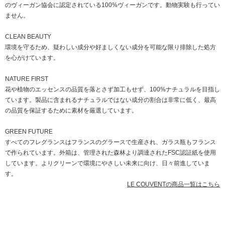
のヴィーガン協会に認定されている100%ヴィーガンです。動物実験も行ってい
ません。
CLEAN BEAUTY
環境を守るため、疑わしい成分や好ましくない成分を可能な限り排除した処方
を心がけています。
NATURE FIRST
花や植物のエッセンスの品質を落とさず加工もせず、100%ナチュラルを目指し
ています。製品に含まれるナチュラルではない成分の割合は非常に低く、最高
の品質を保証するために素材を厳選しています。
GREEN FUTURE
すべてのフレグランスはフランスのグラースで生産され、ガラス瓶もフランス
で作られています。外箱は、管理された森林より調達されたFSC認証紙を使用
しています。よりクリーンで環境にやさしい未来に向け、日々前進していま
す。
LE COUVENTの商品一覧はこちら