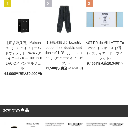
1
2
3
【正規取扱店】beautiful
ASTIER de VILLATTE Tu
【正規取扱店】Maison
people Lee double-end
cson インセンス お香
Margiela バイフォール
denim 91-B/logger pants
(アスティエ・ド・ヴィ
ドウォレット P4745 グ
indigo(ビューティフルピ
ラット)
レイニーレザー T8013 B
ープル)
9,400円(税込10,340円)
LACK(メゾン マルジェ
31,500円(税込34,650円)
ラ)
64,000円(税込70,400円)
おすすめ商品