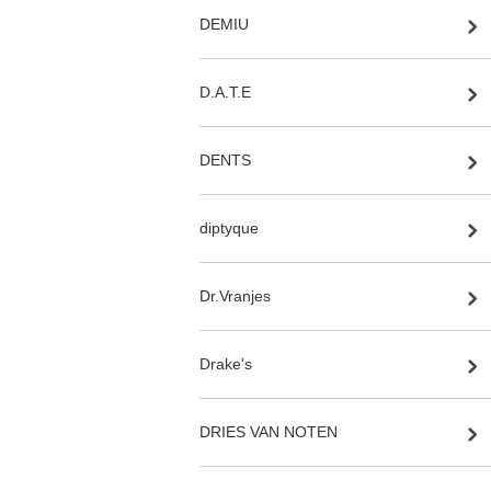
DEMIU
D.A.T.E
DENTS
diptyque
Dr.Vranjes
Drake's
DRIES VAN NOTEN