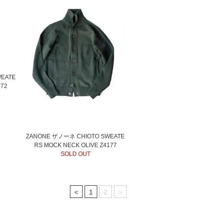
EATE
872
ZANONE ザノーネ CHIOTO SWEATE
RS MOCK NECK OLIVE Z4177
SOLD OUT
<
1
2
>