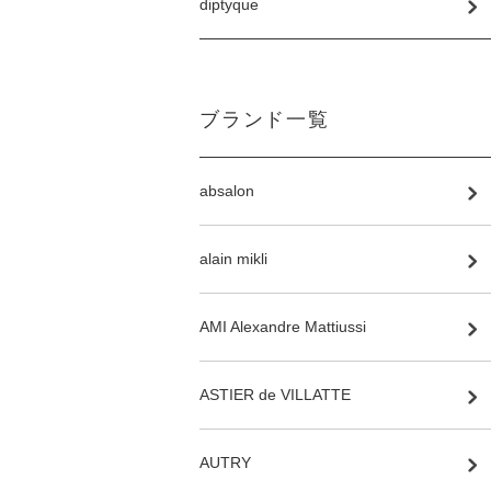
diptyque
ブランド一覧
absalon
alain mikli
AMI Alexandre Mattiussi
ASTIER de VILLATTE
AUTRY