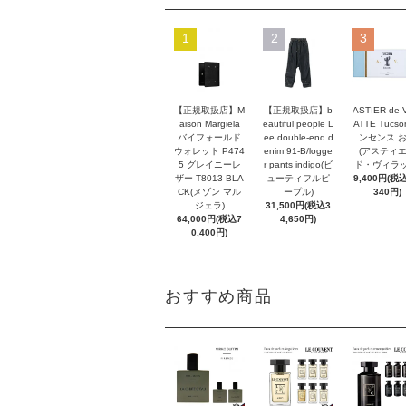
1
2
3
【正規取扱店】M
【正規取扱店】b
ASTIER de 
aison Margiela
eautiful people L
ATTE Tucso
バイフォールド
ee double-end d
ンセンス 
ウォレット P474
enim 91-B/logge
(アスティ
5 グレイニーレ
r pants indigo(ビ
ド・ヴィラッ
ザー T8013 BLA
ューティフルピ
9,400円(税込
CK(メゾン マル
ープル)
340円)
ジェラ)
31,500円(税込3
64,000円(税込7
4,650円)
0,400円)
おすすめ商品