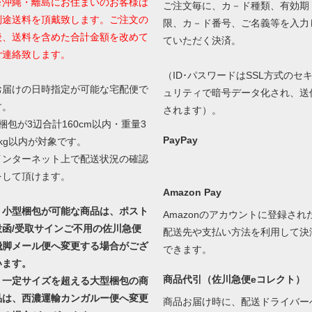
※沖縄・離島にお住まいのお客様は
ご注文毎に、カ－ド種類、有効期
別途送料を頂戴致します。ご注文の
限、カ－ド番号、ご名義等を入力
後、送料を含めた合計金額を改めて
ていただく決済。
ご連絡致します。
（ID･パスワードはSSL方式のセ
お届けの日時指定が可能な宅配便で
ュリティで暗号データ化され、送
す。
されます）。
1梱包が3辺合計160cm以内・重量3
PayPay
0kg以内が対象です。
インターネット上で配送状況の確認
をして頂けます。
Amazon Pay
・小型梱包が可能な商品は、ポスト
Amazonのアカウントに登録され
投函/受取サインご不用の佐川急便
配送先や支払い方法を利用して決
飛脚メール便へ変更する場合がござ
できます。
います。
商品代引（佐川急便eコレクト）
・一定サイズを超える大型梱包の商
品は、西濃運輸カンガルー便へ変更
商品お届け時に、配送ドライバー