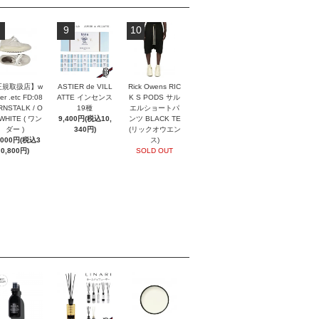
9
10
正規取扱店】w
ASTIER de VILL
Rick Owens RIC
er .etc FD:08
ATTE インセンス
K S PODS サル
NSTALK / O
19種
エルショートパ
 WHITE ( ワン
9,400円(税込10,
ンツ BLACK TE
ダー )
340円)
(リックオウエン
,000円(税込3
ス)
0,800円)
SOLD OUT