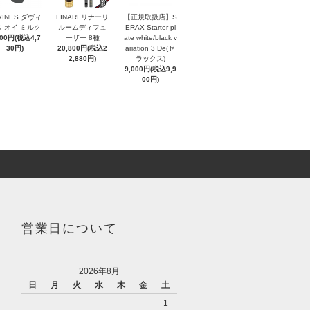
VINES ダヴィ
LINARI リナーリ
【正規取扱店】S
 オイ ミルク
ルームディフュ
ERAX Starter pl
300円(税込4,7
ーザー 8種
ate white/black v
30円)
20,800円(税込2
ariation 3 De(セ
2,880円)
ラックス)
9,000円(税込9,9
00円)
営業日について
2026年8月
日
月
火
水
木
金
土
1