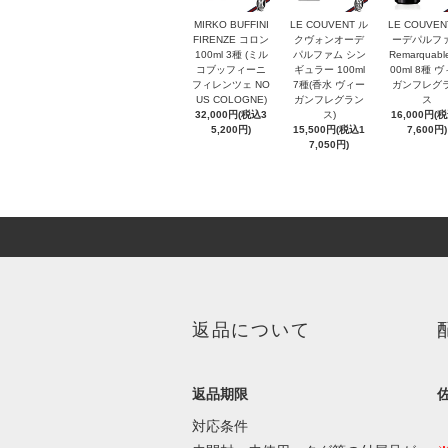
MIRKO BUFFINI
LE COUVENT ル
LE COUVEN
FIRENZE コロン
クヴォンオーデ
ーデパルフ
100ml 3種 (ミル
パルファム シン
Remarquabl
コブッフィーニ
ギュラー 100ml
00ml 8種 
フィレンツェ NO
7種(香水 ヴィー
ガンフレグ
US COLOGNE)
ガンフレグラン
ス
32,000円(税込3
ス)
16,000円(
5,200円)
15,500円(税込1
7,600円)
7,050円)
返品について
返品期限
対応条件