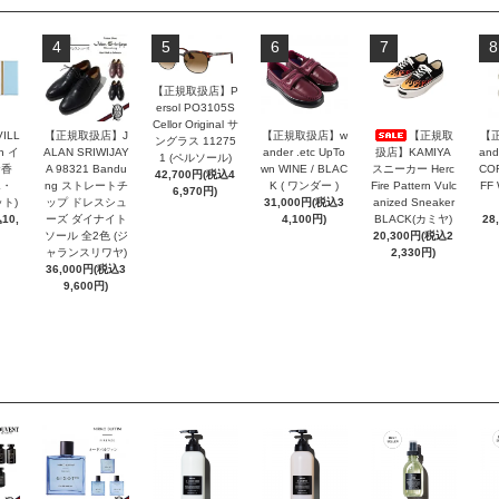
4
5
6
7
8
【正規取扱店】P
ersol PO3105S
Cellor Original サ
VILL
【正規取扱店】J
【正規取扱店】w
【正規取
【
ングラス 11275
n イ
ALAN SRIWIJAY
ander .etc UpTo
扱店】KAMIYA
and
1 (ペルソール)
お香
A 98321 Bandu
wn WINE / BLAC
スニーカー Herc
COR
42,700円(税込4
エ・
ng ストレートチ
K ( ワンダー )
Fire Pattern Vulc
FF
6,970円)
ト)
ップ ドレスシュ
31,000円(税込3
anized Sneaker
10,
ーズ ダイナイト
4,100円)
BLACK(カミヤ)
28
ソール 全2色 (ジ
20,300円(税込2
ャランスリワヤ)
2,330円)
36,000円(税込3
9,600円)