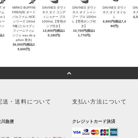
T オ
MIRKO BUFFINI
DAVINES ダヴィ
DAVINES ダヴィ
DAVINES ダヴィ
DA
ァム
FIRENZE オード
ネス オイ コンデ
ネス オイ シャン
ネス オイ オイル
ネス
es 1
パルファム HCE
ィショナー プロ
プー プロ 1000m
Ｌ
4,
ヴィー
シリーズ 100ml
1000mL【専用ポ
L【専用ポンプ付
6,800円(税込7,4
ラン
5種 (ミルコブッ
ンプ付き】
き】
80円)
フィーニフィレ
13,800円(税込1
10,700円(税込1
税込1
ンツェ eau de p
5,180円)
1,770円)
arfum 香水)
36,000円(税込3
9,600円)
配送・送料について
支払い方法について
佐川急便
クレジットカード決済