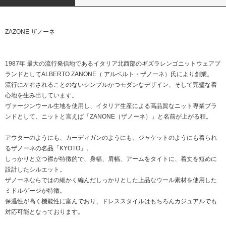
ZAZONE ザノーネ
1987年 最大の流行発信地であるイタリア北西部のギズラレンゴニットウェアブ
ランドとしてALBERTO ZANONE（ アルベルト・ザノーネ）氏により創業。
流行に左右されることのないシンプルかつモダンなデザイン、そして完璧な着
心地を生み出しています。
ヴァージンウール生地を使用し、イタリア生産による高品質なニット専業ブラ
ンドとして、ニットと言えば「ZANONE（ザノーネ）」と名前が上がる程。
アウターのようにも、カーディガンのようにも、ジャケットのようにも着られ
るザノーネの名品「KYOTO」。
しっかりと立つ襟が特徴的で、身幅、肩幅、アームをタイトに、着丈を短めに
設計したシルエット。
ザノーネならではの細かく編んだしっかりとした上品なウール素材を使用した
ミドルゲージが特徴。
保温性が高く機能性に富んでおり、ドレススタイルはもちろんカジュアルでも
対応可能となっております。