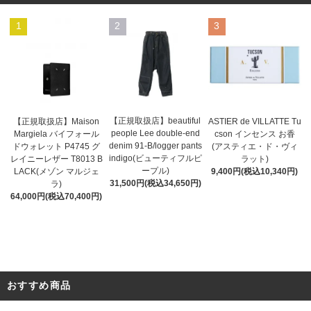
1
2
3
【正規取扱店】beautiful
ASTIER de VILLATTE Tu
【正規取扱店】Maison
people Lee double-end
cson インセンス お香
Margiela バイフォール
denim 91-B/logger pants
(アスティエ・ド・ヴィ
ドウォレット P4745 グ
indigo(ビューティフルピ
ラット)
レイニーレザー T8013 B
ープル)
9,400円(税込10,340円)
LACK(メゾン マルジェ
31,500円(税込34,650円)
ラ)
64,000円(税込70,400円)
おすすめ商品