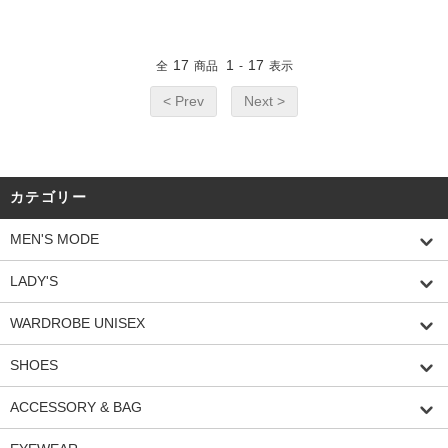
17
1
17
全
商品
-
表示
< Prev
Next >
カテゴリー
MEN'S MODE
LADY'S
WARDROBE UNISEX
SHOES
ACCESSORY & BAG