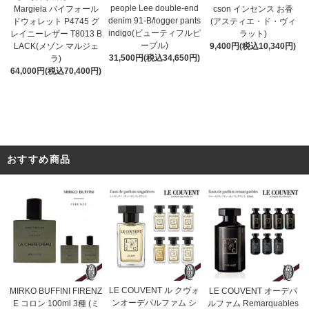
people Lee double-end
cson インセンス お香
Margiela バイフォール
denim 91-B/logger pants
(アスティエ・ド・ヴィ
ドウォレット P4745 グ
indigo(ビューティフルピ
ラット)
レイニーレザー T8013 B
ープル)
9,400円(税込10,340円)
LACK(メゾン マルジェ
31,500円(税込34,650円)
ラ)
64,000円(税込70,400円)
おすすめ商品
LE COUVENT ル クヴォ
MIRKO BUFFINI FIRENZ
LE COUVENT オーデパ
ンオーデパルファム シ
E コロン 100ml 3種 (ミ
ルファム Remarquables