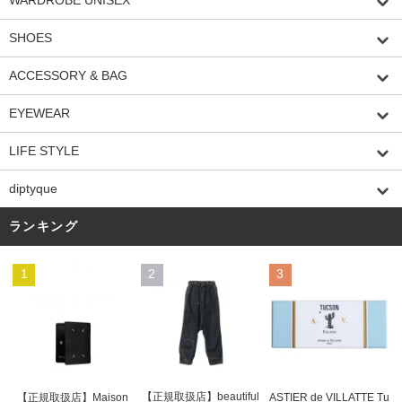
WARDROBE UNISEX
SHOES
ACCESSORY & BAG
EYEWEAR
LIFE STYLE
diptyque
ランキング
1
2
3
【正規取扱店】beautiful
ASTIER de VILLATTE Tu
【正規取扱店】Maison