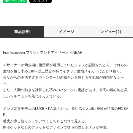
商品説明
イメージ
レビュー(0)
Frank&Eileen フランクアンドアイリーン FINBAR
デザイナーが幼少期に祖父母が着用していたシャツが記憶をたどり、それらの
生地を捜し求め130年以上歴史を持つイタリア生地メイカーにたどり着く。
昔ながらの手法で造るヴィンテージの風合いを感じる生地感が特徴的なシャ
ツ。
また、人間の動きを計算した巧みのパターンに定評があり、最高の着心地と美
しいシルエットを兼ねそろえている。
メンズ定番モデルのLUKE・PAULと比べ、長い着丈と細い身幅が特徴のFINBA
R。
着丈が少し短くシャツアウトしてもこなれて見える。
胸ポケットなしのフラットなデザインで襟下の隠しボタンが特徴。