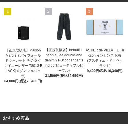
1
2
3
【正規取扱店】beautiful
ASTIER de VILLATTE Tu
【正規取扱店】Maison
people Lee double-end
cson インセンス お香
Margiela バイフォール
denim 91-B/logger pants
(アスティエ・ド・ヴィ
ドウォレット P4745 グ
indigo(ビューティフルピ
ラット)
レイニーレザー T8013 B
ープル)
9,400円(税込10,340円)
LACK(メゾン マルジェ
31,500円(税込34,650円)
ラ)
64,000円(税込70,400円)
おすすめ商品