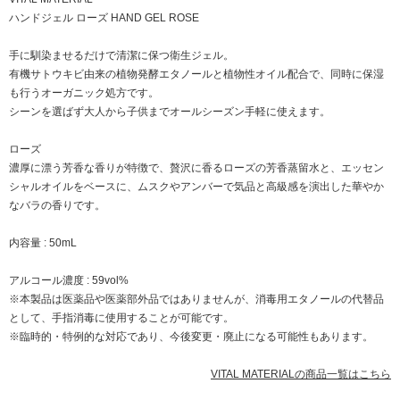
ハンドジェル ローズ HAND GEL ROSE
手に馴染ませるだけで清潔に保つ衛生ジェル。
有機サトウキビ由来の植物発酵エタノールと植物性オイル配合で、同時に保湿
も行うオーガニック処方です。
シーンを選ばず大人から子供までオールシーズン手軽に使えます。
ローズ
濃厚に漂う芳香な香りが特徴で、贅沢に香るローズの芳香蒸留水と、エッセン
シャルオイルをベースに、ムスクやアンバーで気品と高級感を演出した華やか
なバラの香りです。
内容量 : 50mL
アルコール濃度 : 59vol%
※本製品は医薬品や医薬部外品ではありませんが、消毒用エタノールの代替品
として、手指消毒に使用することが可能です。
※臨時的・特例的な対応であり、今後変更・廃止になる可能性もあります。
VITAL MATERIALの商品一覧はこちら