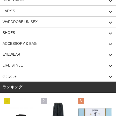
MEN'S MODE
LADY'S
WARDROBE UNISEX
SHOES
ACCESSORY & BAG
EYEWEAR
LIFE STYLE
diptyque
ランキング
1
2
3