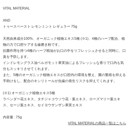
VITAL MATERIAL
AND
トゥースペースト レモンミント レギュラー 75g
天然由来成分100%、オーガニック植物エキス5種 (※1)、4種のハーブ配合、植
物の力で口腔ケアする歯磨き粉です。
抗菌作用を持つ4種のハーブ精油がお口の中をリフレッシュさせると同時に、口
臭を予防します。
インドレモングラス油ベルガモット果実油によるフレッシュな香りで口内も気
分もスッキリさせてくれます。
また、5種のオーガニック植物エキスが口腔内の環境を整え、菌の繁殖を抑える
手助けをし、配合のキシリトールが虫歯の発生リスクを抑えてくれます。
(※1) オーガニック植物エキス5種
ラベンダー花エキス、タチジャコウソウ花・葉エキス、ローズマリー葉エキ
ス、セージ葉エキス、セイヨウサンザシ果実エキス
内容量 : 75g
VITAL MATERIALの商品一覧はこちら