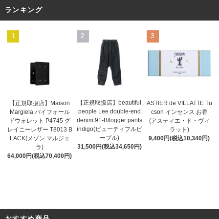
ランキング
1
2
3
【正規取扱店】beautiful
ASTIER de VILLATTE Tu
【正規取扱店】Maison
people Lee double-end
cson インセンス お香
Margiela バイフォール
denim 91-B/logger pants
(アスティエ・ド・ヴィ
ドウォレット P4745 グ
indigo(ビューティフルピ
ラット)
レイニーレザー T8013 B
ープル)
9,400円(税込10,340円)
LACK(メゾン マルジェ
31,500円(税込34,650円)
ラ)
64,000円(税込70,400円)
おすすめ商品