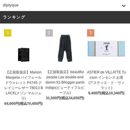
diptyque
ランキング
1
2
3
【正規取扱店】beautiful
ASTIER de VILLATTE Tu
【正規取扱店】Maison
people Lee double-end
cson インセンス お香
Margiela バイフォール
denim 91-B/logger pants
(アスティエ・ド・ヴィ
ドウォレット P4745 グ
indigo(ビューティフルピ
ラット)
レイニーレザー T8013 B
ープル)
9,400円(税込10,340円)
LACK(メゾン マルジェ
31,500円(税込34,650円)
ラ)
64,000円(税込70,400円)