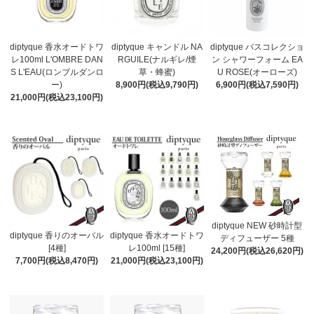
diptyque 香水オードトワ
diptyque キャンドル NA
diptyque バスコレクショ
レ100ml L'OMBRE DAN
RGUILE(ナルギレ/煙
ン シャワーフォーム EA
S L'EAU(ロンブルダンロ
草・蜂蜜)
U ROSE(オーローズ)
ー)
8,900円(税込9,790円)
6,900円(税込7,590円)
21,000円(税込23,100円)
diptyque NEW 砂時計型
diptyque 香りのオーバル
diptyque 香水オードトワ
ディフューザー 5種
[4種]
レ100ml [15種]
24,200円(税込26,620円)
7,700円(税込8,470円)
21,000円(税込23,100円)