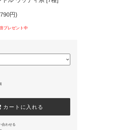
キャンドル ウッディ系 [7種]
790円)
0倍プレゼント中
個
カートに入れる
い合わせる