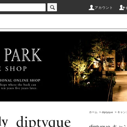
アカウント
ホーム
>
diptyque
>
キャン