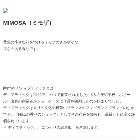
MIMOSA（ミモザ）
黄色の小さな花をつけるミモザのさわやかな
甘さのある香りです。
[diptyque/ディプティックとは]
ディプティックは1961年、パリで創業されました。3人の美術学校（ボザー
ル）出身の創業者がショーケースに作品を陳列したのが始まりでした。
ディプティックは香りの文化の根強いフランスのフレグランスブランドのなか
でも、「No.1の香りのショップ」としてその存在を知られ、品質ともに高く評
価されています。
＊ ディプティック…「二つ折りの絵屏風」を意味します。