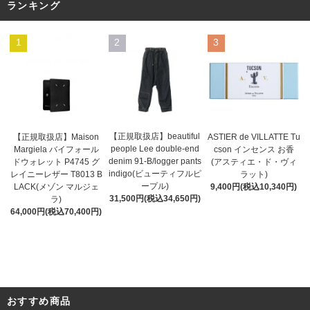
ランキング
1
2
3
【正規取扱店】beautiful
ASTIER de VILLATTE Tu
【正規取扱店】Maison
people Lee double-end
cson インセンス お香
Margiela バイフォール
denim 91-B/logger pants
(アスティエ・ド・ヴィ
ドウォレット P4745 グ
indigo(ビューティフルピ
ラット)
レイニーレザー T8013 B
ープル)
9,400円(税込10,340円)
LACK(メゾン マルジェ
31,500円(税込34,650円)
ラ)
64,000円(税込70,400円)
おすすめ商品