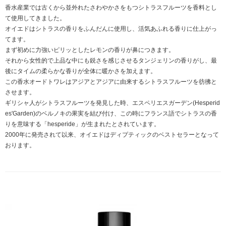
香水産業では古くから並外れたさわやかさをもつシトラスフルーツを香料とし
て使用してきました。
オイエドはシトラスの香りをふんだんに使用し、活気あふれる香りに仕上がっ
てます。
まず初めに力強いピリッとしたレモンの香りが鼻につきます。
それから女性的で上品な中にも鋭さを感じさせるタンジェリンの香りがし、最
後にタイムの柔らかな香りが全体に暖かさを加えます。
この香水オードトワレはアジアとアジアに由来するシトラスフルーツを彷彿と
させます。
ギリシャ人がシトラスフルーツを発見した時、エスペリエスガーデン(Hesperid
es'Garden)のベルノキの果実を結び付け、この時にフランス語でシトラスの香
りを意味する「hesperide」が生まれたとされています。
2000年に発売されて以来、オイエドはディプティックのベストセラーとなって
おります。