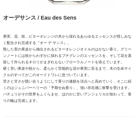
オーデサンス / Eau des Sens
果実、花、枝…ビターオレンジの木から採れるあらゆるエッセンスが惜しみな
く配合され完成する『オー デ サンス』。
熟した実の果皮から抽出されるビターオレンジオイルのはかない香り。グリー
ンノートには枝からわずかに採れるプチグレンのエッセンスを、そして花を蒸
留して作られるネロリがまぎれもないフローラルノートを添えています。
硬く苦い果皮や枝から、柔らかく官能的な花や果実に至るまで、木の生命サイ
クルのすべてがこのオードトワレに息づいています。
苦さと甘さが競い合うようにして香りの連鎖を頂点へと高めていく…そこに続
くのはジュニパーベリーの「予期せぬ香り」、強い存在感に衝撃を受けます。
パチュリがその世界をふくらませ、ほのかに甘いアンジェリカが加わって、香
りの輪は完成します。