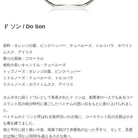
ド ソン / Do Son
原料：オレンジの葉、ピンクペッパー、テュベルーズ、トルコバラ、ホワイト
ムスク、アイリス
香りの系統：フローラル
相性の良いキャンドル：テュベルーズ
トップノーズ：オレンジの葉、ピンクペッパー
ミドルノーズ：テュベルーズ、トルコバラ
ラストノーズ：ホワイトムスク、アイリス
タムダオに続くトワレとして発表されたド ソンは、創業者の一人でもあるコー
スラント氏の幼少時代に過ごしたベトナムの思い出をもとに創り上げられまし
た。
ベトナムのド ソンと呼ばれる海岸沿いの土地に、コースラント氏の父親は小さ
な庵を建てました。
海と平行に続く狭い小道、海風で錆びて赤紫色のなった手すり、そして、見渡
せば海に浮かぶ3000を超える小さな島々。