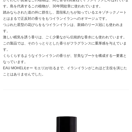
かぐわしい貴重なこの植物は、同じ音を2回重ねてイランイランと呼ばれていま
す。島を代表するこの植物が、30年間紋章に使われています。
踏みならされた道の外に群生し、普段私たちが知っているエキゾチックノート
とはまるで正反対の香りをもつイランイランへのオマージュです。
つぶれた星型の花びらをもつイランイランは、新婦のリース冠にも使われま
す。
激しい眠気を誘う香りは、ごく少量ながら伝統的な香水にも使われています。
この製品では、そのうっとりとした香りがフラグランスに重厚感を与えていま
す。
くらくらするようなイランイランの香りが、甘美なブーケを構成する一要素と
なっています。
EAU MOHELI(オー モエリ)が出るまで、イランイランがこれほど主役を演じた
ことはありませんでした。