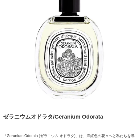
ゼラニウムオドラタ/Geranium Odorata
「Geranium Odorata (ゼラニウム オドラタ)」は、洋紅色の花々へと私たちを導