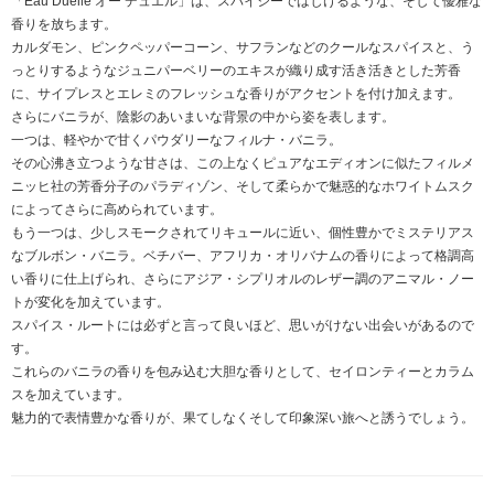
「Eau Duelle オー デュエル」は、スパイシーではじけるような、そして優雅な
香りを放ちます。
カルダモン、ピンクペッパーコーン、サフランなどのクールなスパイスと、う
っとりするようなジュニパーベリーのエキスが織り成す活き活きとした芳香
に、サイプレスとエレミのフレッシュな香りがアクセントを付け加えます。
さらにバニラが、陰影のあいまいな背景の中から姿を表します。
一つは、軽やかで甘くパウダリーなフィルナ・バニラ。
その心沸き立つような甘さは、この上なくピュアなエディオンに似たフィルメ
ニッヒ社の芳香分子のパラディゾン、そして柔らかで魅惑的なホワイトムスク
によってさらに高められています。
もう一つは、少しスモークされてリキュールに近い、個性豊かでミステリアス
なブルボン・バニラ。ベチバー、アフリカ・オリバナムの香りによって格調高
い香りに仕上げられ、さらにアジア・シプリオルのレザー調のアニマル・ノー
トが変化を加えています。
スパイス・ルートには必ずと言って良いほど、思いがけない出会いがあるので
す。
これらのバニラの香りを包み込む大胆な香りとして、セイロンティーとカラム
スを加えています。
魅力的で表情豊かな香りが、果てしなくそして印象深い旅へと誘うでしょう。