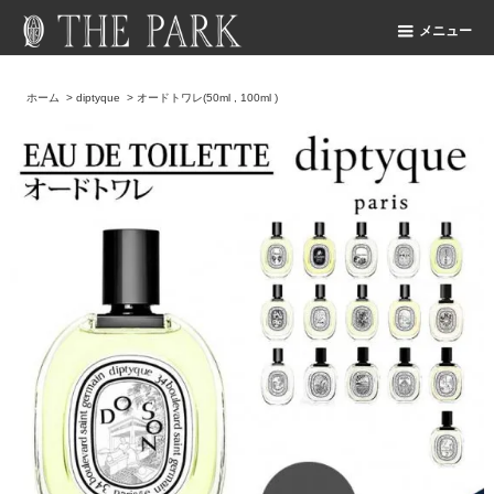
メニュー
ホーム
>
diptyque
>
オードトワレ(50ml , 100ml )