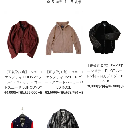
5
1
5
全
商品
-
表示
【正規取扱店】EMMETI
エンメティ ELIOT ムー
【正規取扱店】EMMETI
【正規取扱店】EMMETI
トン切り替えブルゾン B
エンメティ COLIN A2フ
エンメティ JAYDON ゴ
LACK
ライトジャケット ゴー
ートスエードパーカー O
79,000円(税込86,900円)
トスエード BURGUNDY
LD ROSE
60,000円(税込66,000円)
62,500円(税込68,750円)