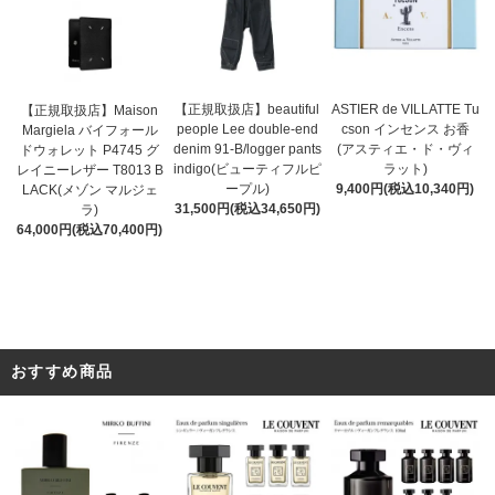
【正規取扱店】beautiful
ASTIER de VILLATTE Tu
【正規取扱店】Maison
people Lee double-end
cson インセンス お香
Margiela バイフォール
denim 91-B/logger pants
(アスティエ・ド・ヴィ
ドウォレット P4745 グ
indigo(ビューティフルピ
ラット)
レイニーレザー T8013 B
ープル)
9,400円(税込10,340円)
LACK(メゾン マルジェ
31,500円(税込34,650円)
ラ)
64,000円(税込70,400円)
おすすめ商品