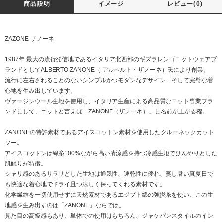
商品説明
イメージ
レビュー(0)
ZAZONE ザノーネ
1987年 最大の流行発信地であるイタリア北西部のギズラレンゴニットウェアブ
ランドとしてALBERTO ZANONE（ アルベルト・ザノーネ）氏により創業。
流行に左右されることのないシンプルかつモダンなデザイン、そして完璧な着
心地を生み出しています。
ヴァージンウール生地を使用し、イタリア生産による高品質なニット専業ブラ
ンドとして、ニットと言えば「ZANONE（ザノーネ）」と名前が上がる程。
ZANONEの特許素材であるアイスコットン素材を使用したクルーネックカット
ソー。
アイスコットンは綿糸100%ながら高い清涼感を持つ冷感生地でひんやりとした
肌触りが特徴。
シャリ感のあるサラリとした生地は通気性、速乾性に優れ、蒸し暑い真夏日で
も快適な着心地でドライ且つ涼しく保ってくれる素材です。
化学繊維を一切使用せずに天然素材であるエジプト綿の強撚糸を使い、この生
地感を生み出すのは「ZANONE」ならでは。
見た目の高級感もあり、単体での使用はもちろん、ジャケパンスタイルのイン