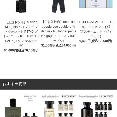
【正規取扱店】beautiful
ASTIER de VILLATTE Tu
【正規取扱店】Maison
people Lee double-end
cson インセンス お香
Margiela バイフォール
denim 91-B/logger pants
(アスティエ・ド・ヴィ
ドウォレット P4745 グ
indigo(ビューティフルピ
ラット)
レイニーレザー T8013 B
ープル)
9,400円(税込10,340円)
LACK(メゾン マルジェ
31,500円(税込34,650円)
ラ)
64,000円(税込70,400円)
おすすめ商品