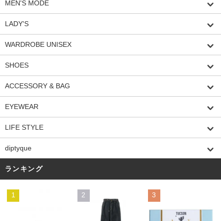
MEN'S MODE
LADY'S
WARDROBE UNISEX
SHOES
ACCESSORY & BAG
EYEWEAR
LIFE STYLE
diptyque
ランキング
1
2
3