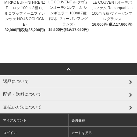
LE COUVENT ル クヴォ
MIRKO BUFFINI FIRENZ
LE COUVENT オーデパ
ンオーデパルファム シ
E コロン 100ml 3種 (ミ
ルファム Remarquables
ンギュラー 100ml 7種
ルコブッフィーニフィレ
100ml 8種 ヴィーガンフ
(香水 ヴィーガンフレグ
ンツェ NOUS COLOGN
レグランス
ランス)
E)
16,000円(税込17,600円)
15,500円(税込17,050円)
32,000円(税込35,200円)
返品について
配送・送料について
支払い方法について
マイアカウント
会員登録
ログイン
カートを見る