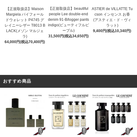
【正規取扱店】beautiful
ASTIER de VILLATTE Tu
【正規取扱店】Maison
people Lee double-end
cson インセンス お香
Margiela バイフォール
denim 91-B/logger pants
(アスティエ・ド・ヴィ
ドウォレット P4745 グ
indigo(ビューティフルピ
ラット)
レイニーレザー T8013 B
ープル)
9,400円(税込10,340円)
LACK(メゾン マルジェ
31,500円(税込34,650円)
ラ)
64,000円(税込70,400円)
おすすめ商品