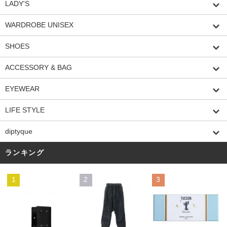
LADY'S
WARDROBE UNISEX
SHOES
ACCESSORY & BAG
EYEWEAR
LIFE STYLE
diptyque
ランキング
1
2
3