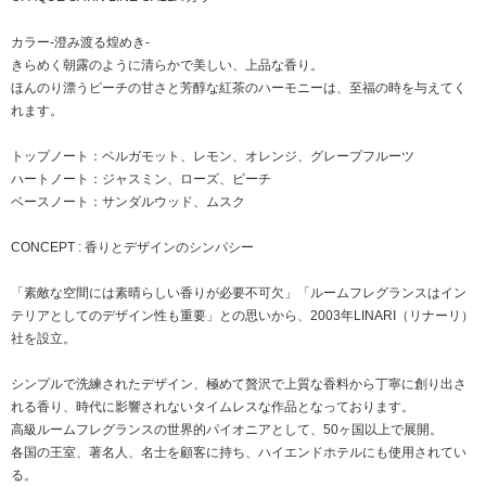
カラー-澄み渡る煌めき-
きらめく朝露のように清らかで美しい、上品な香り。
ほんのり漂うピーチの甘さと芳醇な紅茶のハーモニーは、至福の時を与えてく
れます。
トップノート：ベルガモット、レモン、オレンジ、グレープフルーツ
ハートノート：ジャスミン、ローズ、ピーチ
ベースノート：サンダルウッド、ムスク
CONCEPT : 香りとデザインのシンパシー
「素敵な空間には素晴らしい香りが必要不可欠」「ルームフレグランスはイン
テリアとしてのデザイン性も重要」との思いから、2003年LINARI（リナーリ）
社を設立。
シンプルで洗練されたデザイン、極めて贅沢で上質な香料から丁寧に創り出さ
れる香り、時代に影響されないタイムレスな作品となっております。
高級ルームフレグランスの世界的パイオニアとして、50ヶ国以上で展開。
各国の王室、著名人、名士を顧客に持ち、ハイエンドホテルにも使用されてい
る。