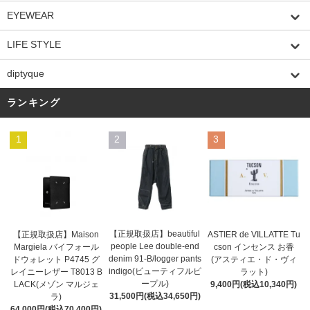
EYEWEAR
LIFE STYLE
diptyque
ランキング
1
2
3
【正規取扱店】beautiful
ASTIER de VILLATTE Tu
【正規取扱店】Maison
people Lee double-end
cson インセンス お香
Margiela バイフォール
denim 91-B/logger pants
(アスティエ・ド・ヴィ
ドウォレット P4745 グ
indigo(ビューティフルピ
ラット)
レイニーレザー T8013 B
ープル)
9,400円(税込10,340円)
LACK(メゾン マルジェ
31,500円(税込34,650円)
ラ)
64,000円(税込70,400円)