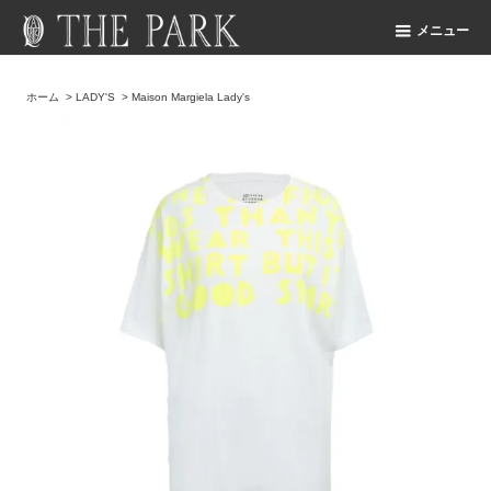
メニュー
ホーム
>
LADY'S
>
Maison Margiela Lady's