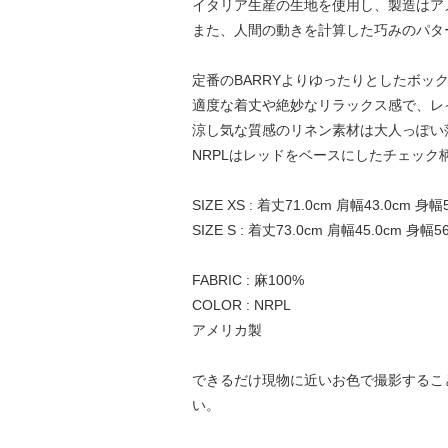
イタリア生産の生地を使用し、製造はア
また、人間の動きを計算した巧みのパタ
定番のBARRYよりゆったりとしたボック
適度な着丈や絶妙なリラックス感で、レ
涼し気な質感のリネン素材は大人っぽい
NRPLはレッドをベースにしたチェック
SIZE XS : 着丈71.0cm 肩幅43.0cm 身幅
SIZE S : 着丈73.0cm 肩幅45.0cm 身幅5
FABRIC : 麻100%
COLOR : NRPL
アメリカ製
できるだけ現物に近いお色で撮影するこ
い。