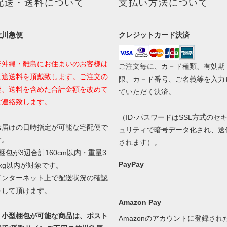
配送・送料について
支払い方法について
佐川急便
クレジットカード決済
※沖縄・離島にお住まいのお客様は
ご注文毎に、カ－ド種類、有効期
別途送料を頂戴致します。ご注文の
限、カ－ド番号、ご名義等を入力
後、送料を含めた合計金額を改めて
ていただく決済。
ご連絡致します。
（ID･パスワードはSSL方式のセ
お届けの日時指定が可能な宅配便で
ュリティで暗号データ化され、送
す。
されます）。
1梱包が3辺合計160cm以内・重量3
PayPay
0kg以内が対象です。
インターネット上で配送状況の確認
をして頂けます。
Amazon Pay
・小型梱包が可能な商品は、ポスト
Amazonのアカウントに登録され