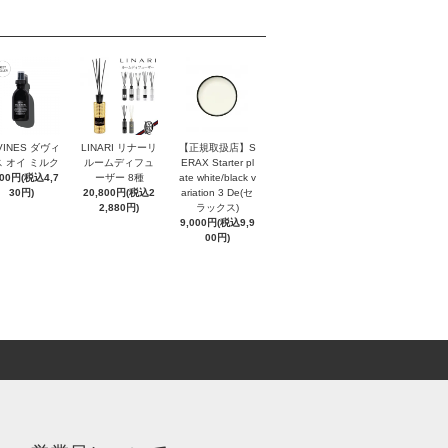
VINES ダヴィ
LINARI リナーリ
【正規取扱店】S
 オイ ミルク
ルームディフュ
ERAX Starter pl
300円(税込4,7
ーザー 8種
ate white/black v
30円)
20,800円(税込2
ariation 3 De(セ
2,880円)
ラックス)
9,000円(税込9,9
00円)