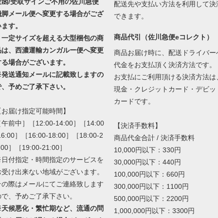
投函/受取サインご不用の佐川急便
配送先や支払い方法を利用して決
飛脚メール便へ変更する場合がござ
できます。
います。
商品代引（佐川急便eコレクト）
・一定サイズを超える大型梱包の商
品は、西濃運輸カンガルー便へ変更
商品お届け時に、配送ドライバー
する場合がございます。
代金をお支払頂く決済方法です。
※発送通知メールに記載致しますの
お支払にご利用頂ける決済方法は
で、予めご了承下さい。
現金・クレジットカード・デビッ
カードです。
【お届け指定可能時間】
午前中］［12:00-14:00］［14:00
【決済手数料】
16:00］［16:00-18:00］［18:00-2
商品代金合計 / 決済手数料
:00］［19:00-21:00］
10,000円以下：330円
※日付指定・時間指定のサービスを
30,000円以下：440円
お受け出来ない地域がございます。
100,000円以下：660円
その際はメールにてご連絡致します
300,000円以下：1100円
ので、予めご了承下さい。
500,000円以下：2200円
※天候悪化・繁忙期など、流通の問
1,000,000円以下：3300円