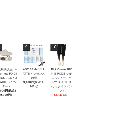
9
10
正規取扱店】w
ASTIER de VILL
Rick Owens RIC
er .etc FD:08
ATTE インセンス
K S PODS サル
NSTALK / O
19種
エルショートパ
 WHITE ( ワン
9,400円(税込10,
ンツ BLACK TE
ダー )
340円)
(リックオウエン
,000円(税込3
ス)
0,800円)
SOLD OUT