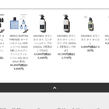
T オ
MIRKO BUFFINI
DAVINES ダヴィ
DAVINES ダヴィ
DAVINES ダヴィ
DA
ァム
FIRENZE オード
ネス オイ コンデ
ネス オイ シャン
ネス オイ オイル
ネス
es 1
パルファム HCE
ィショナー プロ
プー プロ 1000m
Ｌ
4,
ヴィー
シリーズ 100ml
1000mL【専用ポ
L【専用ポンプ付
6,800円(税込7,4
ラン
5種 (ミルコブッ
ンプ付き】
き】
80円)
フィーニフィレ
13,800円(税込1
10,700円(税込1
税込1
ンツェ eau de p
5,180円)
1,770円)
arfum 香水)
36,000円(税込3
9,600円)