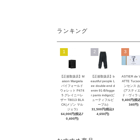
ランキング
1
2
3
【正規取扱店】M
【正規取扱店】b
ASTIER de 
aison Margiela
eautiful people L
ATTE Tucso
バイフォールド
ee double-end d
ンセンス 
ウォレット P474
enim 91-B/logge
(アスティ
5 グレイニーレ
r pants indigo(ビ
ド・ヴィラッ
ザー T8013 BLA
ューティフルピ
9,400円(税込
CK(メゾン マル
ープル)
340円)
ジェラ)
31,500円(税込3
64,000円(税込7
4,650円)
0,400円)