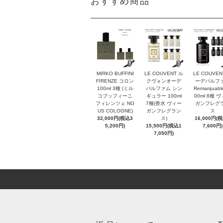
おすすめ商品
MIRKO BUFFINI
LE COUVENT ル
LE COUVEN
FIRENZE コロン
クヴォンオーデ
ーデパルフ
100ml 3種 (ミル
パルファム シン
Remarquabl
コブッフィーニ
ギュラー 100ml
00ml 8種 
フィレンツェ NO
7種(香水 ヴィー
ガンフレグ
US COLOGNE)
ガンフレグラン
ス
32,000円(税込3
ス)
16,000円(
5,200円)
15,500円(税込1
7,600円)
7,050円)