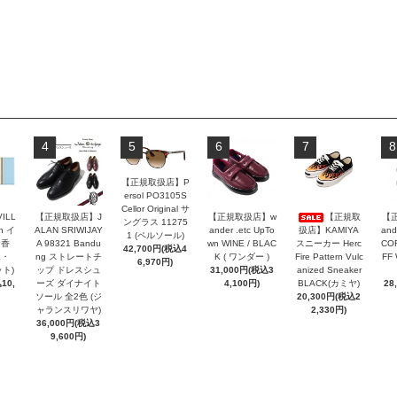
4
5
6
7
8
【正規取扱店】P
ersol PO3105S
Cellor Original サ
VILL
【正規取扱店】J
【正規取扱店】w
【正規取
【
ングラス 11275
n イ
ALAN SRIWIJAY
ander .etc UpTo
扱店】KAMIYA
and
1 (ペルソール)
お香
A 98321 Bandu
wn WINE / BLAC
スニーカー Herc
COR
42,700円(税込4
エ・
ng ストレートチ
K ( ワンダー )
Fire Pattern Vulc
FF
6,970円)
ト)
ップ ドレスシュ
31,000円(税込3
anized Sneaker
10,
ーズ ダイナイト
4,100円)
BLACK(カミヤ)
28
ソール 全2色 (ジ
20,300円(税込2
ャランスリワヤ)
2,330円)
36,000円(税込3
9,600円)