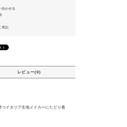
い合わせる
細
く表記
レビュー(0)
持つイタリア生地メイカーにたどり着