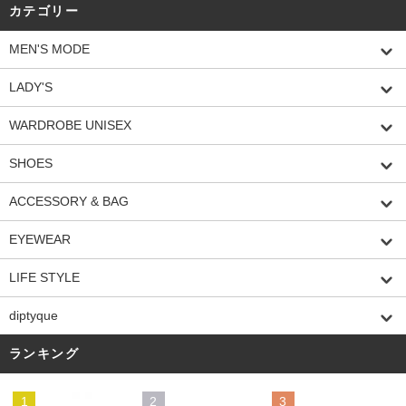
カテゴリー
MEN'S MODE
LADY'S
WARDROBE UNISEX
SHOES
ACCESSORY & BAG
EYEWEAR
LIFE STYLE
diptyque
ランキング
1
2
3