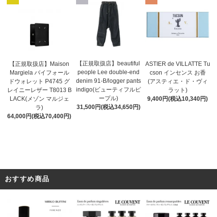
【正規取扱店】beautiful
ASTIER de VILLATTE Tu
【正規取扱店】Maison
people Lee double-end
cson インセンス お香
Margiela バイフォール
denim 91-B/logger pants
(アスティエ・ド・ヴィ
ドウォレット P4745 グ
indigo(ビューティフルピ
ラット)
レイニーレザー T8013 B
ープル)
9,400円(税込10,340円)
LACK(メゾン マルジェ
31,500円(税込34,650円)
ラ)
64,000円(税込70,400円)
おすすめ商品