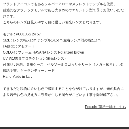
ブランドアイコンでもあるシルバーアローやメフレクトテンプルを使用。
普遍的なクラシックモデルである大きめのウエリントン型で長くお使いいただ
けます。
こちらのレンズは見えやすく目に優しい偏光レンズとなります。
モデル : PO3186S 24 57
SIZE : レンズ幅5.1cm テンプル14.5cm 左右レンズ間の幅2.1cm
FABRIC : アセテート
COLOR : フレーム HAVANA レンズ Polarized Brown
UV 約100％プロテクション(偏光レンズ）
付属品 : 外箱、専用ケース、ペルソールロゴ入りセリート（メガネ拭き）、取
扱説明書、ギャランティーカード
Hand Made in Italy
できるだけ現物に近いお色で撮影することを心がけておりますが、光の具合に
より若干お色の見え方に誤差が生じる場合がございます事を御理解下さい。
Persolの商品一覧はこちら