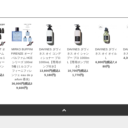
T オ
MIRKO BUFFINI
DAVINES ダヴィ
DAVINES ダヴィ
DAVINES ダヴィ
DA
ァム
FIRENZE オード
ネス オイ コンデ
ネス オイ シャン
ネス オイ オイル
ネス
es 1
パルファム HCE
ィショナー プロ
プー プロ 1000m
Ｌ
4,
ヴィー
シリーズ 100ml
1000mL【専用ポ
L【専用ポンプ付
6,800円(税込7,4
ラン
5種 (ミルコブッ
ンプ付き】
き】
80円)
フィーニフィレ
13,800円(税込1
10,700円(税込1
税込1
ンツェ eau de p
5,180円)
1,770円)
arfum 香水)
36,000円(税込3
9,600円)