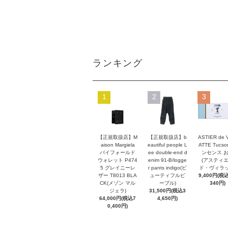
ランキング
1
2
3
【正規取扱店】M
【正規取扱店】b
ASTIER de 
aison Margiela
eautiful people L
ATTE Tucso
バイフォールド
ee double-end d
ンセンス 
ウォレット P474
enim 91-B/logge
(アスティ
5 グレイニーレ
r pants indigo(ビ
ド・ヴィラッ
ザー T8013 BLA
ューティフルピ
9,400円(税込
CK(メゾン マル
ープル)
340円)
ジェラ)
31,500円(税込3
64,000円(税込7
4,650円)
0,400円)