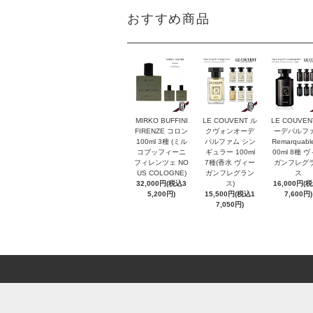
おすすめ商品
MIRKO BUFFINI
LE COUVENT ル
LE COUVEN
FIRENZE コロン
クヴォンオーデ
ーデパルフ
100ml 3種 (ミル
パルファム シン
Remarquabl
コブッフィーニ
ギュラー 100ml
00ml 8種 
フィレンツェ NO
7種(香水 ヴィー
ガンフレグ
US COLOGNE)
ガンフレグラン
ス
32,000円(税込3
ス)
16,000円(
5,200円)
15,500円(税込1
7,600円)
7,050円)