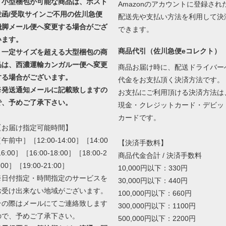
・小型梱包が可能な商品は、ポスト
Amazonのアカウントに登録され
投函/受取サインご不用の佐川急便
配送先や支払い方法を利用して決
飛脚メール便へ変更する場合がござ
できます。
います。
商品代引（佐川急便eコレクト）
・一定サイズを超える大型梱包の商
品は、西濃運輸カンガルー便へ変更
商品お届け時に、配送ドライバー
する場合がございます。
代金をお支払頂く決済方法です。
※発送通知メールに記載致しますの
お支払にご利用頂ける決済方法は
で、予めご了承下さい。
現金・クレジットカード・デビッ
カードです。
【お届け指定可能時間】
午前中］［12:00-14:00］［14:00
【決済手数料】
16:00］［16:00-18:00］［18:00-2
商品代金合計 / 決済手数料
:00］［19:00-21:00］
10,000円以下：330円
※日付指定・時間指定のサービスを
30,000円以下：440円
お受け出来ない地域がございます。
100,000円以下：660円
その際はメールにてご連絡致します
300,000円以下：1100円
ので、予めご了承下さい。
500,000円以下：2200円