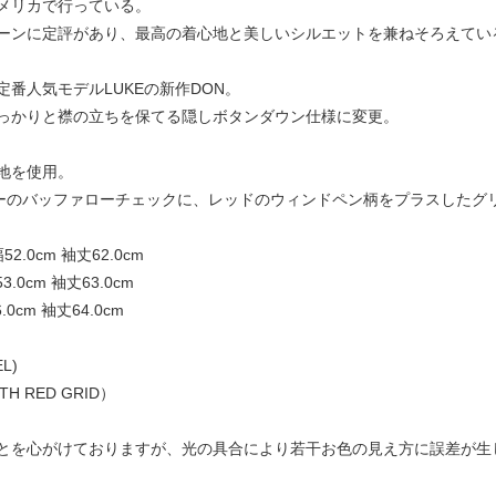
メリカで行っている。
ーンに定評があり、最高の着心地と美しいシルエットを兼ねそろえてい
番人気モデルLUKEの新作DON。
っかりと襟の立ちを保てる隠しボタンダウン仕様に変更。
地を使用。
ビーのバッファローチェックに、レッドのウィンドペン柄をプラスしたグ
幅52.0cm 袖丈62.0cm
53.0cm 袖丈63.0cm
6.0cm 袖丈64.0cm
L)
ITH RED GRID）
とを心がけておりますが、光の具合により若干お色の見え方に誤差が生