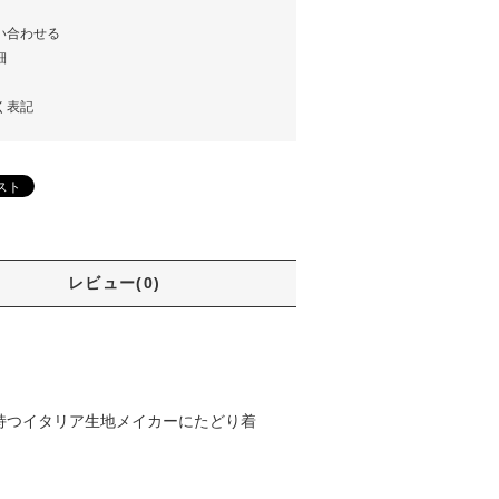
い合わせる
細
く表記
レビュー(0)
持つイタリア生地メイカーにたどり着