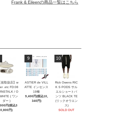
Frank & Eileenの商品一覧はこちら
9
10
正規取扱店】w
ASTIER de VILL
Rick Owens RIC
er .etc FD:08
ATTE インセンス
K S PODS サル
NSTALK / O
19種
エルショートパ
 WHITE ( ワン
9,400円(税込10,
ンツ BLACK TE
ダー )
340円)
(リックオウエン
,000円(税込3
ス)
0,800円)
SOLD OUT