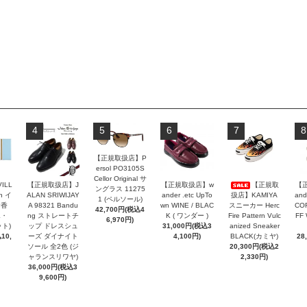
4
5
6
7
8
【正規取扱店】P
ersol PO3105S
Cellor Original サ
VILL
【正規取扱店】J
【正規取扱店】w
【正規取
【
ングラス 11275
n イ
ALAN SRIWIJAY
ander .etc UpTo
扱店】KAMIYA
and
1 (ペルソール)
お香
A 98321 Bandu
wn WINE / BLAC
スニーカー Herc
COR
42,700円(税込4
エ・
ng ストレートチ
K ( ワンダー )
Fire Pattern Vulc
FF
6,970円)
ト)
ップ ドレスシュ
31,000円(税込3
anized Sneaker
10,
ーズ ダイナイト
4,100円)
BLACK(カミヤ)
28
ソール 全2色 (ジ
20,300円(税込2
ャランスリワヤ)
2,330円)
36,000円(税込3
9,600円)