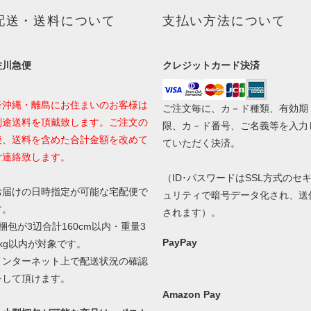
配送・送料について
支払い方法について
佐川急便
クレジットカード決済
※沖縄・離島にお住まいのお客様は
ご注文毎に、カ－ド種類、有効期
別途送料を頂戴致します。ご注文の
限、カ－ド番号、ご名義等を入力
後、送料を含めた合計金額を改めて
ていただく決済。
ご連絡致します。
（ID･パスワードはSSL方式のセ
お届けの日時指定が可能な宅配便で
ュリティで暗号データ化され、送
す。
されます）。
1梱包が3辺合計160cm以内・重量3
PayPay
0kg以内が対象です。
インターネット上で配送状況の確認
をして頂けます。
Amazon Pay