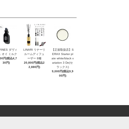
VINES ダヴィ
LINARI リナーリ
【正規取扱店】S
 オイ ミルク
ルームディフュ
ERAX Starter pl
300円(税込4,7
ーザー 8種
ate white/black v
30円)
20,800円(税込2
ariation 3 De(セ
2,880円)
ラックス)
9,000円(税込9,9
00円)