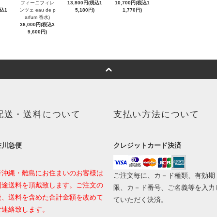
フィーニフィレ
13,800円(税込1
10,700円(税込1
税込1
ンツェ eau de p
5,180円)
1,770円)
arfum 香水)
36,000円(税込3
9,600円)
配送・送料について
支払い方法について
佐川急便
クレジットカード決済
※沖縄・離島にお住まいのお客様は
ご注文毎に、カ－ド種類、有効期
別途送料を頂戴致します。ご注文の
限、カ－ド番号、ご名義等を入力
後、送料を含めた合計金額を改めて
ていただく決済。
ご連絡致します。