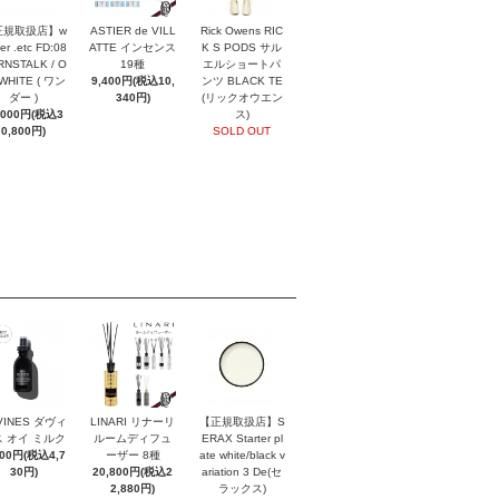
正規取扱店】w
ASTIER de VILL
Rick Owens RIC
er .etc FD:08
ATTE インセンス
K S PODS サル
NSTALK / O
19種
エルショートパ
 WHITE ( ワン
9,400円(税込10,
ンツ BLACK TE
ダー )
340円)
(リックオウエン
,000円(税込3
ス)
0,800円)
SOLD OUT
VINES ダヴィ
LINARI リナーリ
【正規取扱店】S
 オイ ミルク
ルームディフュ
ERAX Starter pl
300円(税込4,7
ーザー 8種
ate white/black v
30円)
20,800円(税込2
ariation 3 De(セ
2,880円)
ラックス)