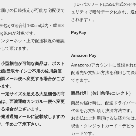
（ID･パスワードはSSL方式のセ
お届けの日時指定が可能な宅配便で
ュリティで暗号データ化され、送
す。
されます）。
1梱包が3辺合計160cm以内・重量3
PayPay
0kg以内が対象です。
インターネット上で配送状況の確認
をして頂けます。
Amazon Pay
・小型梱包が可能な商品は、ポスト
Amazonのアカウントに登録され
投函/受取サインご不用の佐川急便
配送先や支払い方法を利用して決
飛脚メール便へ変更する場合がござ
できます。
います。
商品代引（佐川急便eコレクト）
・一定サイズを超える大型梱包の商
品は、西濃運輸カンガルー便へ変更
商品お届け時に、配送ドライバー
する場合がございます。
代金をお支払頂く決済方法です。
※発送通知メールに記載致しますの
お支払にご利用頂ける決済方法は
で、予めご了承下さい。
現金・クレジットカード・デビッ
カードです。