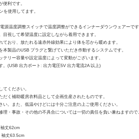
が便利です。
ダウンを使用してます。
の電源温度調整スイッチで温度調整ができるインナーダウンウェアーです
。目視して希望温度に設定しながら着用できます。
れており、放たれる遠赤外線効果により体を芯から暖めます。
を本製品のUSB プラグと繋げていただき作動するシステムです。
ッテリー容量や設定温度によって変動がございます。
USB 出力ポート: 出力電圧5V 出力電流2A 以上)
してください。
ただく補助暖房衣料品として企画生産されたものです。
さい。また、低温やけどには十分ご注意の上ご使用ください。
修理・事故・その他の不具合については一切の責任を負い兼ねますので
m 袖丈62cm
 袖丈63.5cm