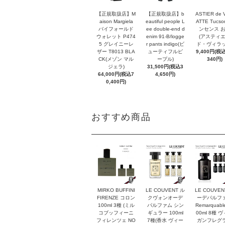
【正規取扱店】M
【正規取扱店】b
ASTIER de 
aison Margiela
eautiful people L
ATTE Tucso
バイフォールド
ee double-end d
ンセンス 
ウォレット P474
enim 91-B/logge
(アスティ
5 グレイニーレ
r pants indigo(ビ
ド・ヴィラッ
ザー T8013 BLA
ューティフルピ
9,400円(税込
CK(メゾン マル
ープル)
340円)
ジェラ)
31,500円(税込3
64,000円(税込7
4,650円)
0,400円)
おすすめ商品
MIRKO BUFFINI
LE COUVENT ル
LE COUVEN
FIRENZE コロン
クヴォンオーデ
ーデパルフ
100ml 3種 (ミル
パルファム シン
Remarquabl
コブッフィーニ
ギュラー 100ml
00ml 8種 
フィレンツェ NO
7種(香水 ヴィー
ガンフレグ