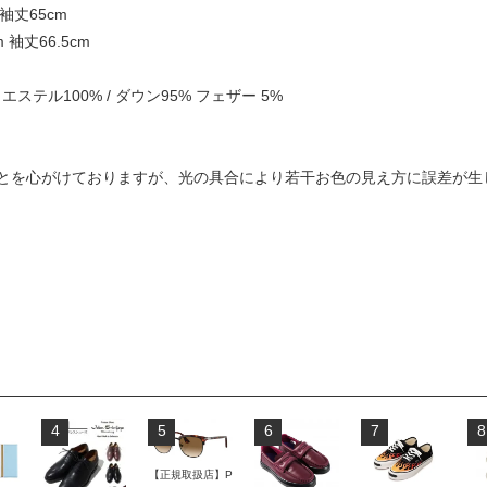
 袖丈65cm
m 袖丈66.5cm
ポリエステル100% / ダウン95% フェザー 5%
とを心がけておりますが、光の具合により若干お色の見え方に誤差が生
4
5
6
7
8
【正規取扱店】P