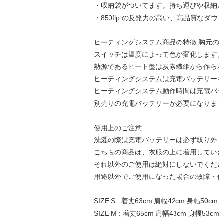
・収納袋がついてます。持ち運びや収納
・850flp の反発力の高い、高品質な
ヒーティングシステム商品の特徴 胸元
スイッチは温度によって色が変化します
熱源であるヒート盤は炭素繊維から作ら
ヒーティングシステムは充電バッテリー
ヒーティングシステム動作時間は充電バ
別売りの充電バッテリーが必要になります。(
使用上のご注意
洗濯の際は充電バッテリーは必ず取り外
こちらの商品は、衣服の上に着用してい
それ以外のご使用は絶対にしないでくだ
用途以外でご使用になった場合の故障・
SIZE S : 着丈63cm 肩幅42cm 身幅50c
SIZE M : 着丈65cm 肩幅43cm 身幅53cm