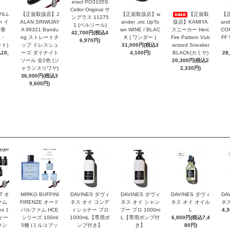
ersol PO3105S
Cellor Original サ
VILL
【正規取扱店】J
【正規取扱店】w
【正規取
【
ングラス 11275
n イ
ALAN SRIWIJAY
ander .etc UpTo
扱店】KAMIYA
and
1 (ペルソール)
お香
A 98321 Bandu
wn WINE / BLAC
スニーカー Herc
COR
42,700円(税込4
エ・
ng ストレートチ
K ( ワンダー )
Fire Pattern Vulc
FF
6,970円)
ト)
ップ ドレスシュ
31,000円(税込3
anized Sneaker
10,
ーズ ダイナイト
4,100円)
BLACK(カミヤ)
28
ソール 全2色 (ジ
20,300円(税込2
ャランスリワヤ)
2,330円)
36,000円(税込3
9,600円)
T オ
MIRKO BUFFINI
DAVINES ダヴィ
DAVINES ダヴィ
DAVINES ダヴィ
DA
ァム
FIRENZE オード
ネス オイ コンデ
ネス オイ シャン
ネス オイ オイル
ネス
es 1
パルファム HCE
ィショナー プロ
プー プロ 1000m
Ｌ
4,
ヴィー
シリーズ 100ml
1000mL【専用ポ
L【専用ポンプ付
6,800円(税込7,4
ラン
5種 (ミルコブッ
ンプ付き】
き】
80円)