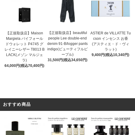
【正規取扱店】beautiful
ASTIER de VILLATTE Tu
【正規取扱店】Maison
people Lee double-end
cson インセンス お香
Margiela バイフォール
denim 91-B/logger pants
(アスティエ・ド・ヴィ
ドウォレット P4745 グ
indigo(ビューティフルピ
ラット)
レイニーレザー T8013 B
ープル)
9,400円(税込10,340円)
LACK(メゾン マルジェ
31,500円(税込34,650円)
ラ)
64,000円(税込70,400円)
おすすめ商品