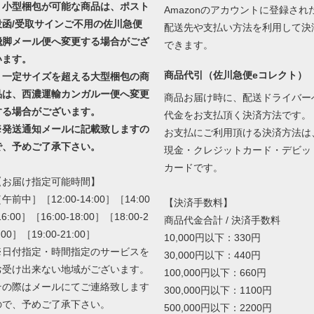
・小型梱包が可能な商品は、ポスト
Amazonのアカウントに登録され
投函/受取サインご不用の佐川急便
配送先や支払い方法を利用して決
飛脚メール便へ変更する場合がござ
できます。
います。
商品代引（佐川急便eコレクト）
・一定サイズを超える大型梱包の商
品は、西濃運輸カンガルー便へ変更
商品お届け時に、配送ドライバー
する場合がございます。
代金をお支払頂く決済方法です。
※発送通知メールに記載致しますの
お支払にご利用頂ける決済方法は
で、予めご了承下さい。
現金・クレジットカード・デビッ
カードです。
【お届け指定可能時間】
午前中］［12:00-14:00］［14:00
【決済手数料】
16:00］［16:00-18:00］［18:00-2
商品代金合計 / 決済手数料
:00］［19:00-21:00］
10,000円以下：330円
※日付指定・時間指定のサービスを
30,000円以下：440円
お受け出来ない地域がございます。
100,000円以下：660円
その際はメールにてご連絡致します
300,000円以下：1100円
ので、予めご了承下さい。
500,000円以下：2200円