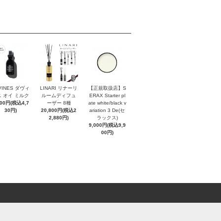
VINES ダヴィ
LINARI リナーリ
【正規取扱店】S
 オイ ミルク
ルームディフュ
ERAX Starter pl
300円(税込4,7
ーザー 8種
ate white/black v
30円)
20,800円(税込2
ariation 3 De(セ
2,880円)
ラックス)
9,000円(税込9,9
00円)