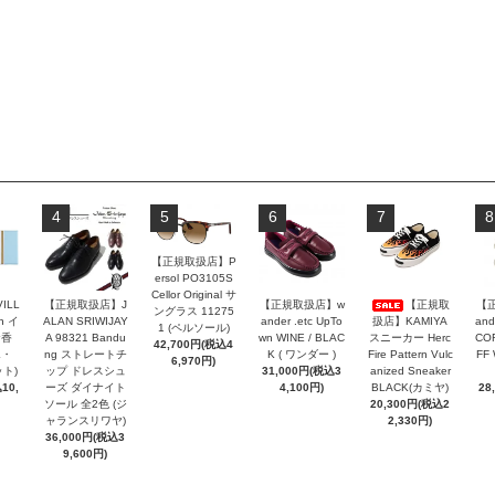
4
5
6
7
8
【正規取扱店】P
ersol PO3105S
Cellor Original サ
VILL
【正規取扱店】J
【正規取扱店】w
【正規取
【
ングラス 11275
n イ
ALAN SRIWIJAY
ander .etc UpTo
扱店】KAMIYA
and
1 (ペルソール)
お香
A 98321 Bandu
wn WINE / BLAC
スニーカー Herc
COR
42,700円(税込4
エ・
ng ストレートチ
K ( ワンダー )
Fire Pattern Vulc
FF
6,970円)
ト)
ップ ドレスシュ
31,000円(税込3
anized Sneaker
10,
ーズ ダイナイト
4,100円)
BLACK(カミヤ)
28
ソール 全2色 (ジ
20,300円(税込2
ャランスリワヤ)
2,330円)
36,000円(税込3
9,600円)