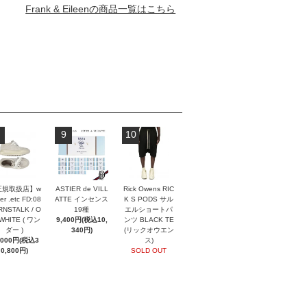
Frank & Eileenの商品一覧はこちら
9
10
正規取扱店】w
ASTIER de VILL
Rick Owens RIC
er .etc FD:08
ATTE インセンス
K S PODS サル
NSTALK / O
19種
エルショートパ
 WHITE ( ワン
9,400円(税込10,
ンツ BLACK TE
ダー )
340円)
(リックオウエン
,000円(税込3
ス)
0,800円)
SOLD OUT