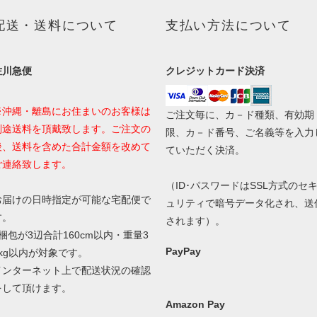
配送・送料について
支払い方法について
佐川急便
クレジットカード決済
※沖縄・離島にお住まいのお客様は
ご注文毎に、カ－ド種類、有効期
別途送料を頂戴致します。ご注文の
限、カ－ド番号、ご名義等を入力
後、送料を含めた合計金額を改めて
ていただく決済。
ご連絡致します。
（ID･パスワードはSSL方式のセ
お届けの日時指定が可能な宅配便で
ュリティで暗号データ化され、送
す。
されます）。
1梱包が3辺合計160cm以内・重量3
PayPay
0kg以内が対象です。
インターネット上で配送状況の確認
をして頂けます。
Amazon Pay