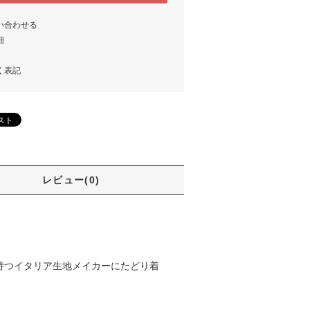
い合わせる
細
く表記
レビュー(0)
持つイタリア生地メイカーにたどり着