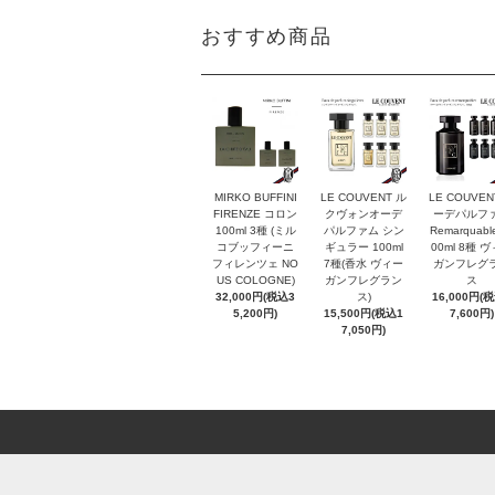
おすすめ商品
MIRKO BUFFINI
LE COUVENT ル
LE COUVEN
FIRENZE コロン
クヴォンオーデ
ーデパルフ
100ml 3種 (ミル
パルファム シン
Remarquabl
コブッフィーニ
ギュラー 100ml
00ml 8種 
フィレンツェ NO
7種(香水 ヴィー
ガンフレグ
US COLOGNE)
ガンフレグラン
ス
32,000円(税込3
ス)
16,000円(
5,200円)
15,500円(税込1
7,600円)
7,050円)