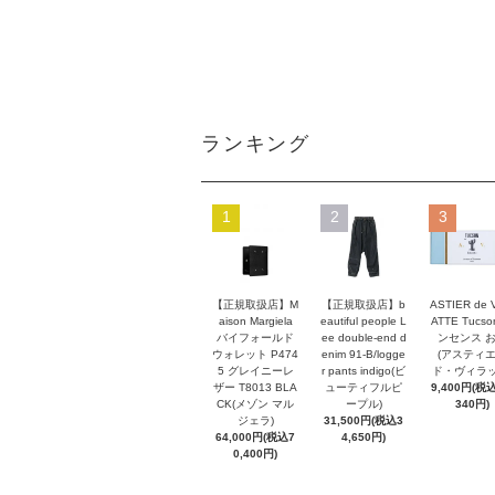
ランキング
1
2
3
【正規取扱店】M
【正規取扱店】b
ASTIER de 
aison Margiela
eautiful people L
ATTE Tucso
バイフォールド
ee double-end d
ンセンス 
ウォレット P474
enim 91-B/logge
(アスティ
5 グレイニーレ
r pants indigo(ビ
ド・ヴィラッ
ザー T8013 BLA
ューティフルピ
9,400円(税込
CK(メゾン マル
ープル)
340円)
ジェラ)
31,500円(税込3
64,000円(税込7
4,650円)
0,400円)