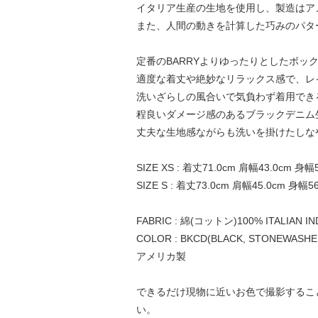
イタリア生産の生地を使用し、製造はア
また、人間の動きを計算した巧みのパタ
定番のBARRYよりゆったりとしたボック
適度な着丈や絶妙なリラックス感で、レ
洗いざらしの風合いで気負わず着用でき
程良いダメージ感のあるブラックデニム
丈夫な生地感ながらも洗いを掛けたしな
SIZE XS : 着丈71.0cm 肩幅43.0cm 身幅
SIZE S : 着丈73.0cm 肩幅45.0cm 身幅5
FABRIC : 綿(コットン)100% ITALIAN IN
COLOR : BKCD(BLACK, STONEWASHE
アメリカ製
できるだけ現物に近いお色で撮影するこ
い。