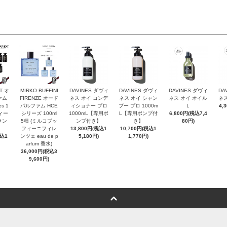
T オ
MIRKO BUFFINI
DAVINES ダヴィ
DAVINES ダヴィ
DAVINES ダヴィ
DA
ァム
FIRENZE オード
ネス オイ コンデ
ネス オイ シャン
ネス オイ オイル
ネス
es 1
パルファム HCE
ィショナー プロ
プー プロ 1000m
Ｌ
4,
ヴィー
シリーズ 100ml
1000mL【専用ポ
L【専用ポンプ付
6,800円(税込7,4
ラン
5種 (ミルコブッ
ンプ付き】
き】
80円)
フィーニフィレ
13,800円(税込1
10,700円(税込1
税込1
ンツェ eau de p
5,180円)
1,770円)
arfum 香水)
36,000円(税込3
9,600円)