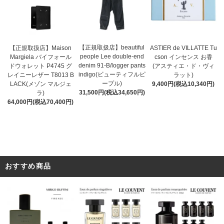
【正規取扱店】beautiful
ASTIER de VILLATTE Tu
【正規取扱店】Maison
people Lee double-end
cson インセンス お香
Margiela バイフォール
denim 91-B/logger pants
(アスティエ・ド・ヴィ
ドウォレット P4745 グ
indigo(ビューティフルピ
ラット)
レイニーレザー T8013 B
ープル)
9,400円(税込10,340円)
LACK(メゾン マルジェ
31,500円(税込34,650円)
ラ)
64,000円(税込70,400円)
おすすめ商品