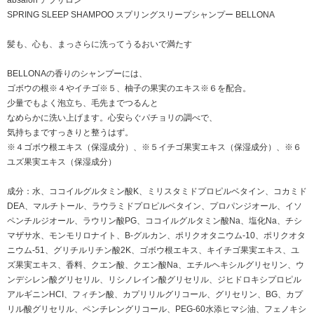
absalon アブサロン
SPRING SLEEP SHAMPOO スプリングスリープシャンプー BELLONA
髪も、心も、まっさらに洗ってうるおいで満たす
BELLONAの香りのシャンプーには、
ゴボウの根※４やイチゴ※５、柚子の果実のエキス※６を配合。
少量でもよく泡立ち、毛先までつるんと
なめらかに洗い上げます。心安らぐパチョリの調べで、
気持ちまですっきりと整うはず。
※４ゴボウ根エキス（保湿成分）、※５イチゴ果実エキス（保湿成分）、※６
ユズ果実エキス（保湿成分）
成分：水、ココイルグルタミン酸K、ミリスタミドプロピルベタイン、コカミド
DEA、マルチトール、ラウラミドプロピルベタイン、プロパンジオール、イソ
ペンチルジオール、ラウリン酸PG、ココイルグルタミン酸Na、塩化Na、チシ
マザサ水、モンモリロナイト、B-グルカン、ポリクオタニウム-10、ポリクオタ
ニウム-51、グリチルリチン酸2K、ゴボウ根エキス、キイチゴ果実エキス、ユ
ズ果実エキス、香料、クエン酸、クエン酸Na、エチルヘキシルグリセリン、ウ
ンデシレン酸グリセリル、リシノレイン酸グリセリル、ジヒドロキシプロピル
アルギニンHCI、フィチン酸、カプリリルグリコール、グリセリン、BG、カプ
リル酸グリセリル、ペンチレングリコール、PEG-60水添ヒマシ油、フェノキシ