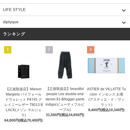
LIFE STYLE
diptyque
ランキング
1
2
3
【正規取扱店】beautiful
ASTIER de VILLATTE Tu
【正規取扱店】Maison
people Lee double-end
cson インセンス お香
Margiela バイフォール
denim 91-B/logger pants
(アスティエ・ド・ヴィ
ドウォレット P4745 グ
indigo(ビューティフルピ
ラット)
レイニーレザー T8013 B
ープル)
9,400円(税込10,340円)
LACK(メゾン マルジェ
31,500円(税込34,650円)
ラ)
64,000円(税込70,400円)