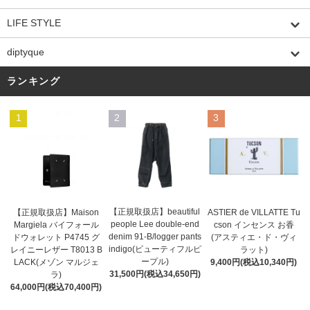
LIFE STYLE
diptyque
ランキング
1
2
3
【正規取扱店】beautiful
ASTIER de VILLATTE Tu
【正規取扱店】Maison
people Lee double-end
cson インセンス お香
Margiela バイフォール
denim 91-B/logger pants
(アスティエ・ド・ヴィ
ドウォレット P4745 グ
indigo(ビューティフルピ
ラット)
レイニーレザー T8013 B
ープル)
9,400円(税込10,340円)
LACK(メゾン マルジェ
31,500円(税込34,650円)
ラ)
64,000円(税込70,400円)