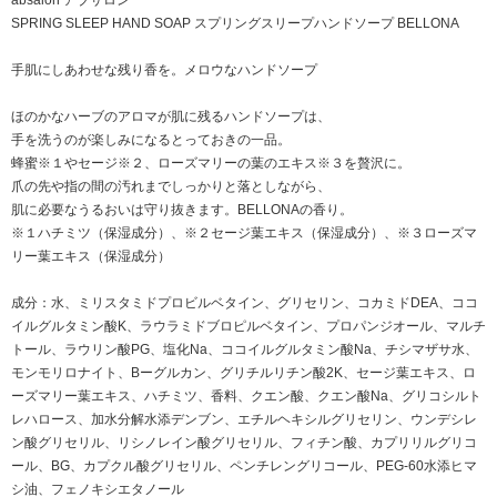
absalon アブサロン
SPRING SLEEP HAND SOAP スプリングスリープハンドソープ BELLONA
手肌にしあわせな残り香を。メロウなハンドソープ
ほのかなハーブのアロマが肌に残るハンドソープは、
手を洗うのが楽しみになるとっておきの一品。
蜂蜜※１やセージ※２、ローズマリーの葉のエキス※３を贅沢に。
爪の先や指の間の汚れまでしっかりと落としながら、
肌に必要なうるおいは守り抜きます。BELLONAの香り。
※１ハチミツ（保湿成分）、※２セージ葉エキス（保湿成分）、※３ローズマ
リー葉エキス（保湿成分）
成分：水、ミリスタミドプロビルベタイン、グリセリン、コカミドDEA、ココ
イルグルタミン酸K、ラウラミドブロピルベタイン、プロパンジオール、マルチ
トール、ラウリン酸PG、塩化Na、ココイルグルタミン酸Na、チシマザサ水、
モンモリロナイト、Bーグルカン、グリチルリチン酸2K、セージ葉エキス、ロ
ーズマリー葉エキス、ハチミツ、香料、クエン酸、クエン酸Na、グリコシルト
レハロース、加水分解水添デンブン、エチルヘキシルグリセリン、ウンデシレ
ン酸グリセリル、リシノレイン酸グリセリル、フィチン酸、カプリリルグリコ
ール、BG、カプクル酸グリセリル、ペンチレングリコール、PEG-60水添ヒマ
シ油、フェノキシエタノール