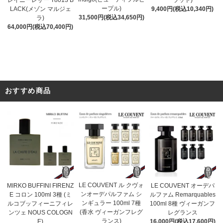
ープル)
9,400円(税込10,340円)
LACK(メゾン マルジェ
31,500円(税込34,650円)
ラ)
64,000円(税込70,400円)
おすすめ商品
LE COUVENT ル クヴォ
MIRKO BUFFINI FIRENZ
LE COUVENT オーデパ
ンオーデパルファム シ
E コロン 100ml 3種 (ミ
ルファム Remarquables
ンギュラー 100ml 7種
ルコブッフィーニフィレ
100ml 8種 ヴィーガンフ
(香水 ヴィーガンフレグ
ンツェ NOUS COLOGN
レグランス
ランス)
E)
16,000円(税込17,600円)