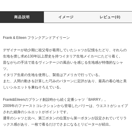
商品説明
イメージ
レビュー(0)
Frank & Eileen フランクアンドアイリーン
デザイナーが幼少期に祖父母が着用していたシャツが記憶をたどり、それらの
生地を捜し求め130年以上歴史を持つイタリア生地メイカーにたどり着く。
昔ながらの手法で造るヴィンテージの風合いを感じる生地感が特徴的なシャ
ツ。
イタリア生産の生地を使用し、製造はアメリカで行っている。
また、人間の動きを計算した巧みのパターンに定評があり、最高の着心地と美
しいシルエットを兼ねそろえている。
Frank&Eileenのブランド創設時から続く定番シャツ「BARRY」。
2009年のファーストコレクションから登場したバリーは、ウエストがシェイプ
された細身のシルエットがポイントです。
通常のシャツと比べ、第三ボタンの位置から第一ボタンが設定されていてリラ
ックス感があり、一枚で着るだけでさまになるとリピーターが続出。