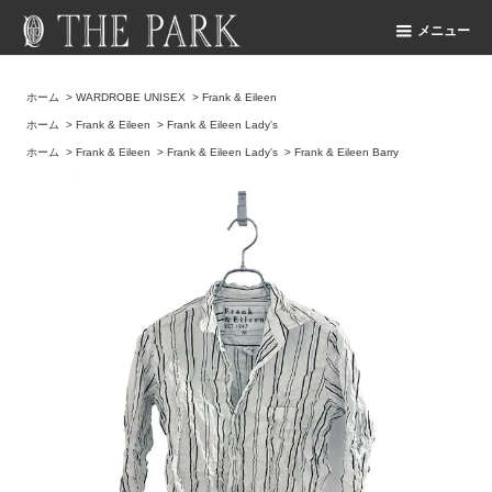
メニュー
ホーム
>
WARDROBE UNISEX
>
Frank & Eileen
ホーム
>
Frank & Eileen
>
Frank & Eileen Lady's
ホーム
>
Frank & Eileen
>
Frank & Eileen Lady's
>
Frank & Eileen Barry