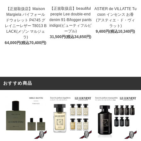
【正規取扱店】beautiful
ASTIER de VILLATTE Tu
【正規取扱店】Maison
people Lee double-end
cson インセンス お香
Margiela バイフォール
denim 91-B/logger pants
(アスティエ・ド・ヴィ
ドウォレット P4745 グ
indigo(ビューティフルピ
ラット)
レイニーレザー T8013 B
ープル)
9,400円(税込10,340円)
LACK(メゾン マルジェ
31,500円(税込34,650円)
ラ)
64,000円(税込70,400円)
おすすめ商品