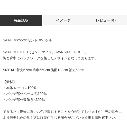
商品説明
イメージ
レビュー(0)
SAINT Mxxxxxx セント マイケル
SAINT MICHAEL (セント マイケル)VARSITY JACKET。
胸と背中にパッチワークを施したデザインとなっております。
SIZE M : 着丈67cm 肩巾560cm 胸囲138cm 袖丈60cm
【素材】
・本体:レーヨン100%
・パッチ部分ベース:毛100%
・パッチ部分装飾糸:綿00%
できるだけ現物に近いお色で撮影することを心がけておりますが、光の具合に
より若干お色の見え方に誤差が生じる場合がございます事を御理解下さい。