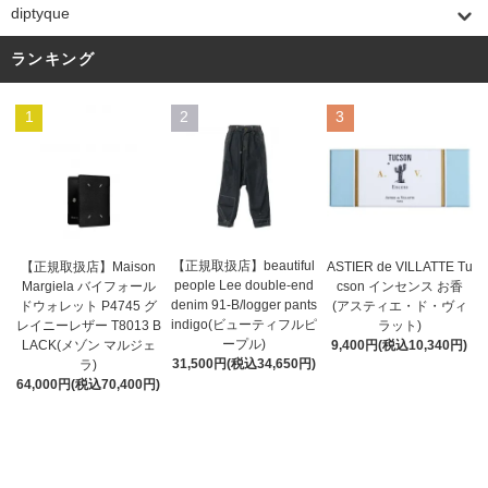
diptyque
ランキング
1
2
3
【正規取扱店】beautiful
ASTIER de VILLATTE Tu
【正規取扱店】Maison
people Lee double-end
cson インセンス お香
Margiela バイフォール
denim 91-B/logger pants
(アスティエ・ド・ヴィ
ドウォレット P4745 グ
indigo(ビューティフルピ
ラット)
レイニーレザー T8013 B
ープル)
9,400円(税込10,340円)
LACK(メゾン マルジェ
31,500円(税込34,650円)
ラ)
64,000円(税込70,400円)