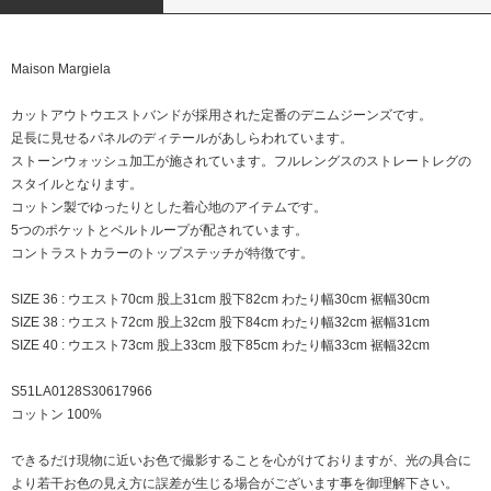
Maison Margiela
カットアウトウエストバンドが採用された定番のデニムジーンズです。
足長に見せるパネルのディテールがあしらわれています。
ストーンウォッシュ加工が施されています。フルレングスのストレートレグの
スタイルとなります。
コットン製でゆったりとした着心地のアイテムです。
5つのポケットとベルトループが配されています。
コントラストカラーのトップステッチが特徴です。
SIZE 36 : ウエスト70cm 股上31cm 股下82cm わたり幅30cm 裾幅30cm
SIZE 38 : ウエスト72cm 股上32cm 股下84cm わたり幅32cm 裾幅31cm
SIZE 40 : ウエスト73cm 股上33cm 股下85cm わたり幅33cm 裾幅32cm
S51LA0128S30617966
コットン 100%
できるだけ現物に近いお色で撮影することを心がけておりますが、光の具合に
より若干お色の見え方に誤差が生じる場合がございます事を御理解下さい。